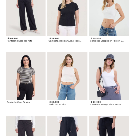
$ 109.900
$ 39.900
$ 39.900
Pantalón Fluido Tiro Alto
Camiseta Básica Cuello Redondo
Camiseta Cropped en Rib con Botones
Camiseta Crop Básica
$ 29.900
$ 29.900
Tank Top Basico
Camiseta Manga Sisa Escotada