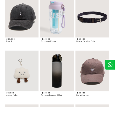
$ 29.900
$ 29.900
$ 29.900
Gorra A
Termo con infusor
Reata Elastica Tejida
$ 12.900
$ 29.900
$ 29.900
Llavero Nube
Termo en Degrade 500 ml
Gorra Corazon