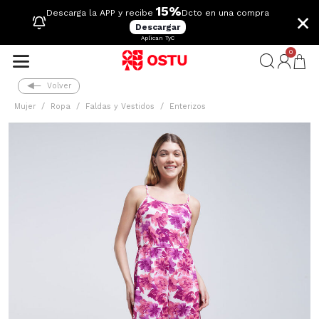
15%
×
Descarga la APP y recibe
Dcto en una compra
Descargar
Aplican TyC
0
Volver
Mujer
Ropa
Faldas y Vestidos
Enterizos