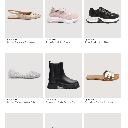
$ 69.900
$ 89.900
$ 99.900
Baletas Caladas Destalonadas
Tenis Casual Knit Comfort
Tenis Chunky Sport Black
$ 49.900
$ 119.900
$ 49.900
Baletas Transparentes Brillantes
Botines con Suela Gruesa Elastizada
Sandalias Planas Metalizadas