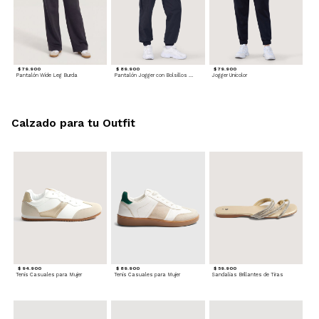
$ 79.900
$ 89.900
$ 79.900
Pantalón Wide Leg Burda
Pantalón Jogger con Bolsillos Cargo
Jogger Unicolor
Calzado para tu Outfit
$ 94.900
$ 89.900
$ 59.900
Tenis Casuales para Mujer
Tenis Casuales para Mujer
Sandalias Brillantes de Tiras