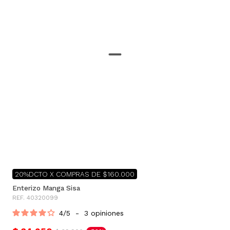
20%DCTO X COMPRAS DE $160.000
Enterizo Manga Sisa
REF. 40320099
4
/
5
-
3
opiniones