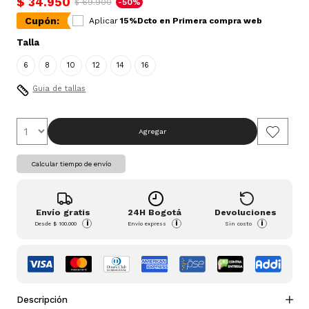
$ 34.950
$ 69.900
-50%
Cupón:
Aplicar
15%Dcto en Primera compra web
Talla
6
8
10
12
14
16
Guia de tallas
Agregar
Calcular tiempo de envío
Envío gratis
24H Bogotá
Devoluciones
i
i
i
Desde
$ 100.000
Envío express
Sin costo
Descripción