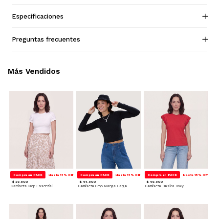
Especificaciones
Preguntas frecuentes
Más Vendidos
Compra en PACK
Hasta 15% Off
Compra en PACK
Hasta 15% Off
Compra en PACK
Hasta 15% Off
$ 39.900
$ 44.900
$ 49.900
Camiseta Crop Essential
Camiseta Crop Manga Larga
Camiseta Basica Boxy