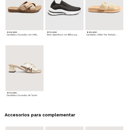
$ 49.900
$ 79.900
$ 69.900
Sandalias Cruzadas con Hebilla
Tenis Deportivas con Brillos para mujer
Sandalias Doble Tira Texturizada
$ 79.900
Sandalias Cruzadas de Tacón
Accesorios para complementar