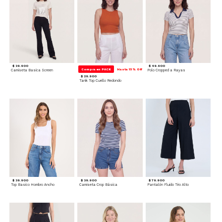
$ 39.900
$ 49.900
Compra en PACK
Hasta 15% Off
Camiseta Basica Screen
Polo Cropped a Rayas
$ 29.900
Tank Top Cuello Redondo
$ 39.900
$ 39.900
$ 79.900
Top Basico Hombro Ancho
Camiseta Crop Básica
Pantalón Fluido Tiro Alto