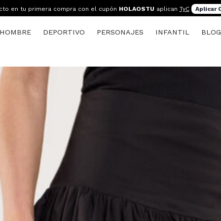
cto en tu primera compra con el cupón
HOLAOSTU
aplican
TyC
Aplicar
HOMBRE
DEPORTIVO
PERSONAJES
INFANTIL
BLO