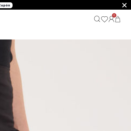
×
 Cupón
0
G