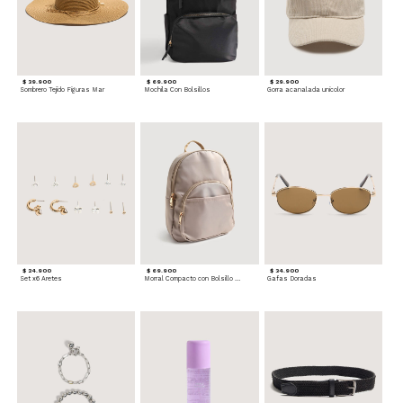
$ 39.900
$ 69.900
$ 29.900
Sombrero Tejido Figuras Mar
Mochila Con Bolsillos
Gorra acanalada unicolor
$ 24.900
$ 69.900
$ 34.900
Set x6 Aretes
Morral Compacto con Bolsillo Frontal
Gafas Doradas