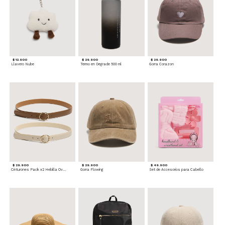
$ 12.900
$ 29.900
$ 29.900
Llavero Nube
Termo en Degrade 500 ml
Gorra Corazon
$ 29.900
$ 29.900
$ 49.900
Cinturones Pack x2 Hebilla Ovalada
Gorra Flowing
Set de Accesorios para Cabello