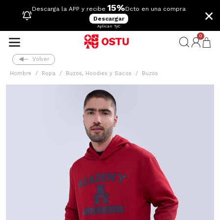
15%
×
Descarga la APP y recibe
Dcto en una compra
Descargar
Aplican TyC
0
Volver
Hombre
Ropa
Buzos, Hoodies y Sacos
Buzos