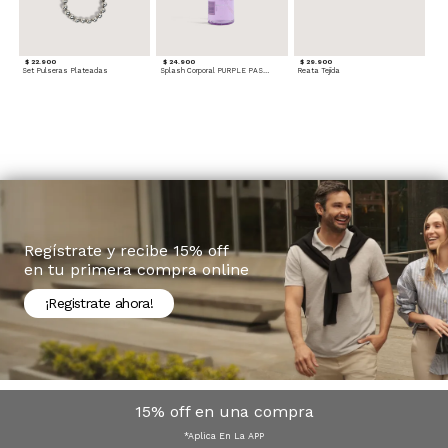
$ 22.900
$ 24.900
$ 29.900
Set Pulseras Plateadas
Splash Corporal PURPLE PASSION - Floral
Reata Tejida
Regístrate y recibe 15% off
en tu primera compra online
¡Registrate ahora!
15% off en una compra
*Aplica En La APP