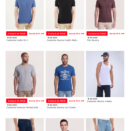
Compra en PACK
Hasta 15% Off
Compra en PACK
Hasta 15% Off
Compra en PACK
Hasta 15% Off
$ 29.900
$ 29.900
$ 49.900
Camiseta Cuello En V
Camiseta Basica Cuello Redondo
Polo Basica
$ 20.900
Compra en PACK
Hasta 15% Off
Compra en PACK
Hasta 15% Off
Camiseta Básica Interior
$ 59.900
$ 39.900
Camiseta Oversize Texturizada
Camiseta Basica con Screen