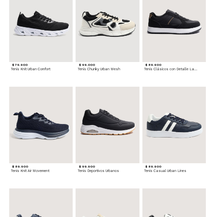
$ 79.900
$ 99.000
$ 89.900
Tenis Knit Urban Comfort
Tenis Chunky Urban Mesh
Tenis Clásicos con Detalle Lateral
$ 89.900
$ 99.900
$ 89.900
Tenis Knit Air Movement
Tenis Deportivos Urbanos
Tenis Casual Urban Lines