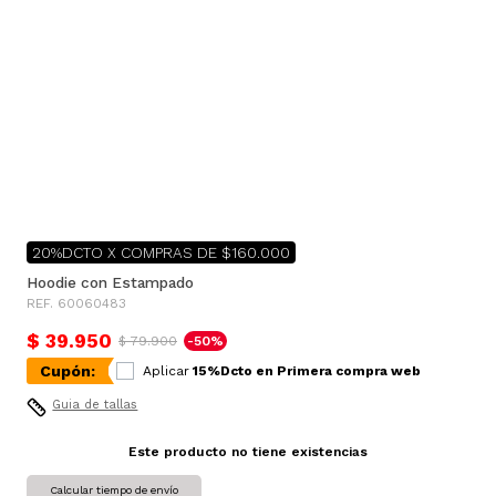
20%DCTO X COMPRAS DE $160.000
Hoodie con Estampado
REF. 60060483
$ 39.950
$ 79.900
-50%
Cupón:
Aplicar
15%Dcto en Primera compra web
Guia de tallas
Este producto no tiene existencias
Calcular tiempo de envío