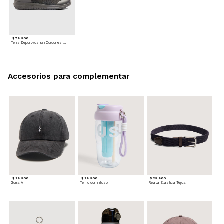
$ 79.900
Tenis Deportivos sin Cordones para hombre
Accesorios para complementar
$ 29.900
$ 29.900
$ 29.900
Gorra A
Termo con infusor
Reata Elastica Tejida