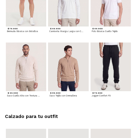
$ 79.900
$ 69.900
$ 69.900
Bermuda Básica con Bolsillos
Camiseta Manga Larga con Cuello Henley
Polo Básica Cuello Tejido
$ 99.900
$ 89.900
$ 79.900
Saco Cuello Alto con Textura Trenzada
Saco Tejido con Cremallera
Jogger Comfort Fit
Calzado para tu outfit