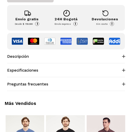
Envío gratis
24H Bogotá
Devoluciones
i
i
i
Desde
$ 159.900
Envío express
Sin costo
Descripción
Especificaciones
Preguntas frecuentes
Más Vendidos