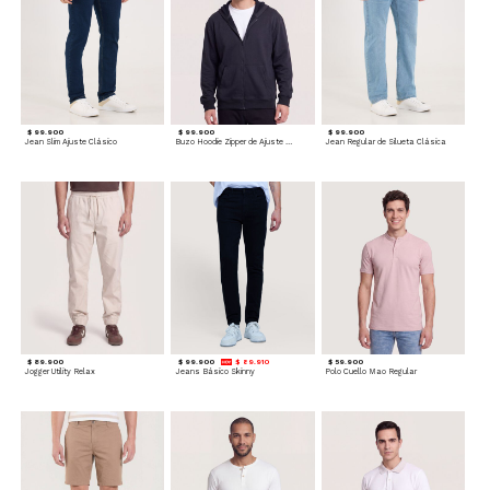
$ 99.900
$ 99.900
$ 99.900
Jean Slim Ajuste Clásico
Buzo Hoodie Zipper de Ajuste Cómodo
Jean Regular de Silueta Clásica
$ 89.900
$ 99.900
$ 89.910
$ 59.900
Jogger Utility Relax
Jeans Básico Skinny
Polo Cuello Mao Regular