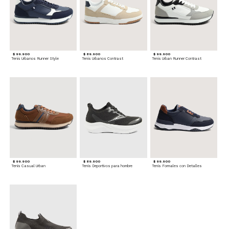
$ 99.900
$ 89.900
$ 99.900
Tenis Urbanos Runner Style
Tenis Urbanos Contrast
Tenis Urban Runner Contrast
$ 99.900
$ 89.900
$ 99.900
Tenis Casual Urban
Tenis Deportivos para hombre
Tenis Formales con Detalles