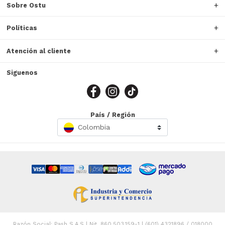
Sobre Ostu
Políticas
Atención al cliente
Siguenos
País / Región
Colombia
Razón Social: Pash S.A.S | Nit. 860.503.159-1 | (601) 4321896 / 018000