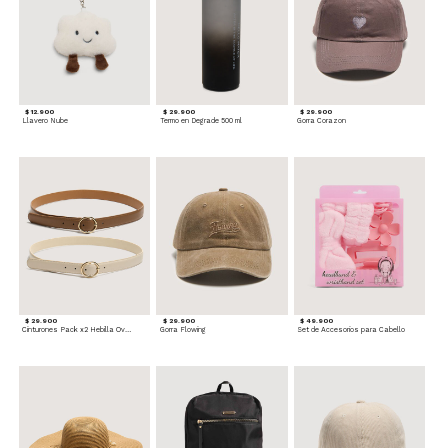
$ 12.900
$ 29.900
$ 29.900
Llavero Nube
Termo en Degrade 500 ml
Gorra Corazon
$ 29.900
$ 29.900
$ 49.900
Cinturones Pack x2 Hebilla Ovalada
Gorra Flowing
Set de Accesorios para Cabello