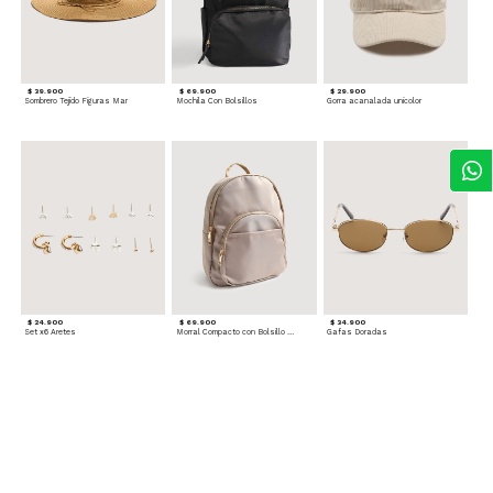
$ 39.900
$ 69.900
$ 29.900
Sombrero Tejido Figuras Mar
Mochila Con Bolsillos
Gorra acanalada unicolor
$ 24.900
$ 69.900
$ 34.900
Set x6 Aretes
Morral Compacto con Bolsillo Frontal
Gafas Doradas