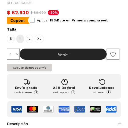
REF. 60060539
$ 62.930
$ 89.900
-30%
Cupón:
Aplicar
15%Dcto en Primera compra web
Talla
S
M
L
XL
Agregar
Calcular tiempo de envío
Envío gratis
24H Bogotá
Devoluciones
i
i
i
Desde
$ 100.000
Envío express
Sin costo
Descripción