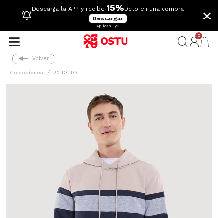
15%
×
Descarga la APP y recibe
Dcto en una compra
Descargar
Aplican TyC
0
Volver
Colecciones
20 DCTO