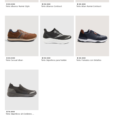
$ 99.900
$ 89.900
$ 99.900
Tenis Urbanos Runner Style
Tenis Urbanos Contrast
Tenis Urban Runner Contrast
$ 99.900
$ 89.900
$ 99.900
Tenis Casual Urban
Tenis Deportivos para hombre
Tenis Formales con Detalles
$ 79.900
Tenis Deportivos sin Cordones para hombre