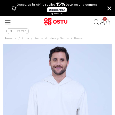
15%
×
Descarga la APP y recibe
Dcto en una compra
Descargar
Aplican TyC
0
Volver
Hombre
Ropa
Buzos, Hoodies y Sacos
Buzos