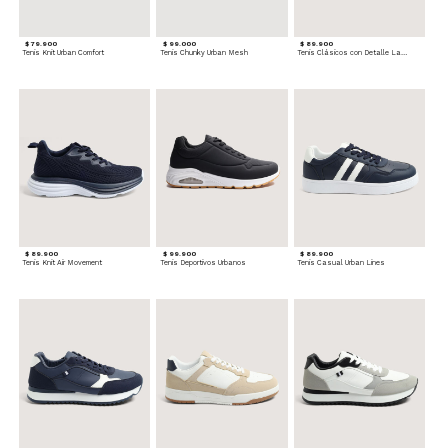
$ 79.900
$ 99.000
$ 89.900
Tenis Knit Urban Comfort
Tenis Chunky Urban Mesh
Tenis Clásicos con Detalle Lateral
$ 89.900
$ 99.900
$ 89.900
Tenis Knit Air Movement
Tenis Deportivos Urbanos
Tenis Casual Urban Lines