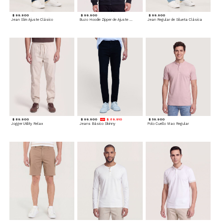
$ 99.900
$ 99.900
$ 99.900
Jean Slim Ajuste Clásico
Buzo Hoodie Zipper de Ajuste Cómodo
Jean Regular de Silueta Clásica
$ 89.900
$ 99.900
$ 89.910
$ 59.900
Jogger Utility Relax
Jeans Básico Skinny
Polo Cuello Mao Regular