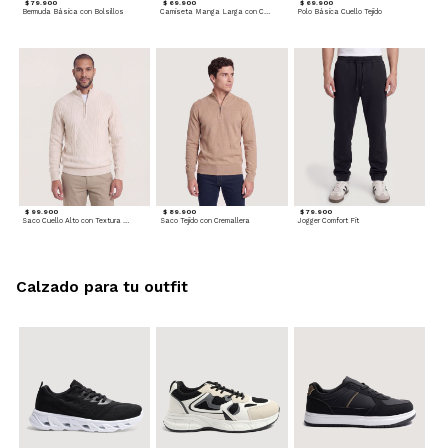
$ 79.900
$ 69.900
$ 69.900
Bermuda Básica con Bolsillos
Camiseta Manga Larga con Cuello Henley
Polo Básica Cuello Tejido
$ 99.900
$ 89.900
$ 79.900
Saco Cuello Alto con Textura Trenzada
Saco Tejido con Cremallera
Jogger Comfort Fit
Calzado para tu outfit