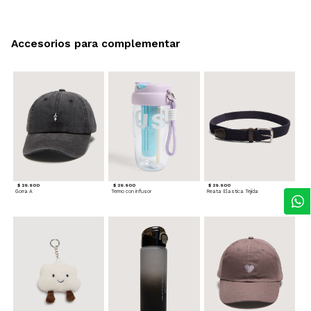
Accesorios para complementar
$ 29.900
$ 29.900
$ 29.900
Gorra A
Termo con infusor
Reata Elastica Tejida