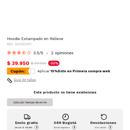
Hoodie Estampado en Relieve
REF. 60060471
3.5
/
5
-
2
opiniones
$ 39.950
$ 79.900
-50%
Cupón:
Aplicar
15%Dcto en Primera compra web
Guia de tallas
Este producto no tiene existencias
Calcular tiempo de envío
Envío gratis
24H Bogotá
Devoluciones
i
i
i
Desde
$ 159.900
Envío express
Sin costo