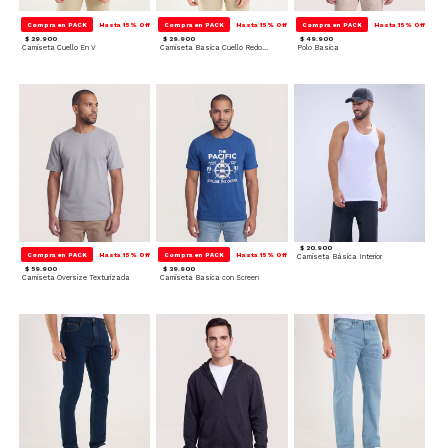
Compra en PACK
Hasta 15% Off
Compra en PACK
Hasta 15% Off
Compra en PACK
Hasta 15% Off
$ 29.900
$ 29.900
$ 49.900
Camiseta Cuello En V
Camiseta Basica Cuello Redondo
Polo Basica
$ 20.900
Compra en PACK
Hasta 15% Off
Compra en PACK
Hasta 15% Off
Camiseta Básica Interior
$ 59.900
$ 39.900
Camiseta Oversize Texturizada
Camiseta Basica con Screen