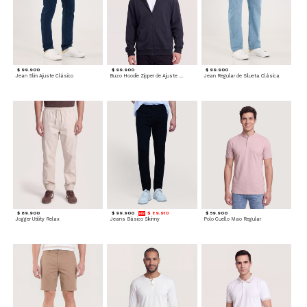
$ 99.900
$ 99.900
$ 99.900
Jean Slim Ajuste Clásico
Buzo Hoodie Zipper de Ajuste Cómodo
Jean Regular de Silueta Clásica
$ 89.900
$ 99.900
$ 89.910
$ 59.900
Jogger Utility Relax
Jeans Básico Skinny
Polo Cuello Mao Regular