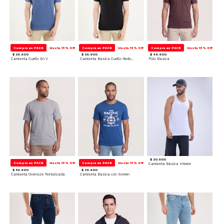
Compra en PACK
Hasta 15% Off
Compra en PACK
Hasta 15% Off
Compra en PACK
Hasta 15% Off
$ 29.900
$ 29.900
$ 49.900
Camiseta Cuello En V
Camiseta Basica Cuello Redondo
Polo Basica
$ 20.900
Compra en PACK
Hasta 15% Off
Compra en PACK
Hasta 15% Off
Camiseta Básica Interior
$ 59.900
$ 39.900
Camiseta Oversize Texturizada
Camiseta Basica con Screen