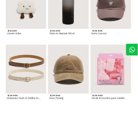
$ 12.900
$ 29.900
$ 29.900
Llavero Nube
Termo en Degrade 500 ml
Gorra Corazon
$ 29.900
$ 29.900
$ 49.900
Cinturones Pack x2 Hebilla Ovalada
Gorra Flowing
Set de Accesorios para Cabello