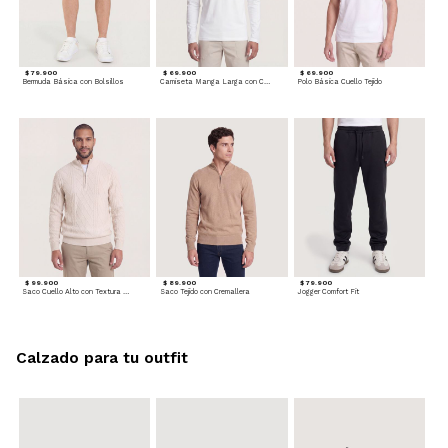
$ 79.900
$ 69.900
$ 69.900
Bermuda Básica con Bolsillos
Camiseta Manga Larga con Cuello Henley
Polo Básica Cuello Tejido
$ 99.900
$ 89.900
$ 79.900
Saco Cuello Alto con Textura Trenzada
Saco Tejido con Cremallera
Jogger Comfort Fit
Calzado para tu outfit