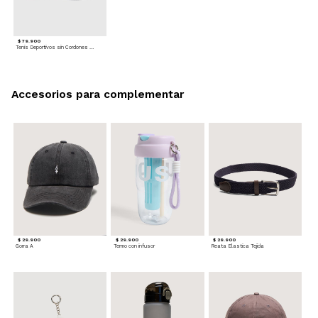
$ 79.900
Tenis Deportivos sin Cordones para hombre
Accesorios para complementar
$ 29.900
$ 29.900
$ 29.900
Gorra A
Termo con infusor
Reata Elastica Tejida