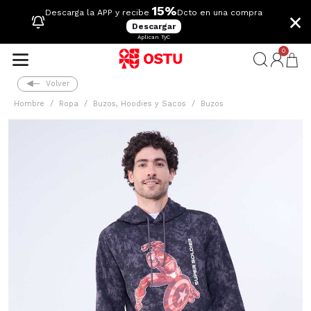
15%
×
Descarga la APP y recibe
Dcto en una compra
Descargar
Aplican TyC
0
Volver
Hombre
Ropa
Buzos, Hoodies y Sacos
Buzos