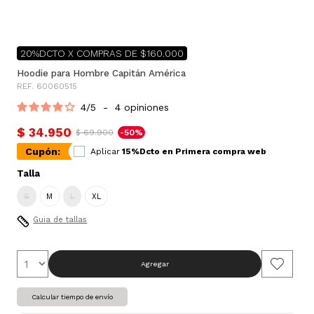
20%DCTO X COMPRAS DE $160.000
Hoodie para Hombre Capitán América
REF. 60060515
4
/
5
-
4
opiniones
$ 34.950
$ 69.900
-50%
Cupón:
Aplicar
15%Dcto en Primera compra web
Talla
S
M
L
XL
Guia de tallas
Agregar
Calcular tiempo de envío