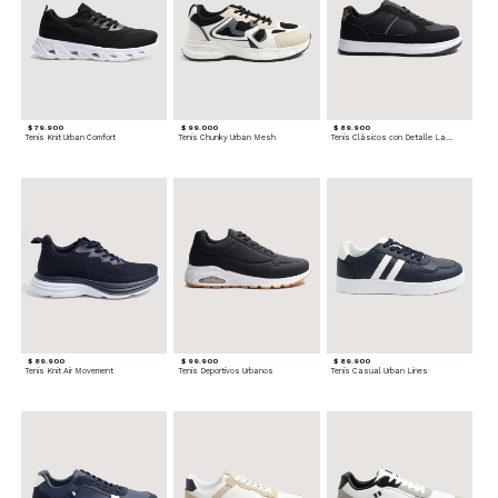
$ 79.900
$ 99.000
$ 89.900
Tenis Knit Urban Comfort
Tenis Chunky Urban Mesh
Tenis Clásicos con Detalle Lateral
$ 89.900
$ 99.900
$ 89.900
Tenis Knit Air Movement
Tenis Deportivos Urbanos
Tenis Casual Urban Lines