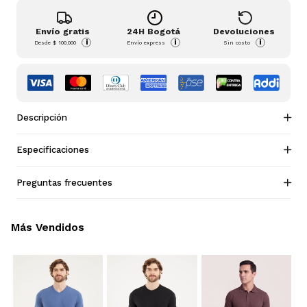
Envío gratis
24H Bogotá
Devoluciones
i
i
i
Desde
$ 100.000
Envío express
Sin costo
Descripción
Especificaciones
Preguntas frecuentes
Más Vendidos