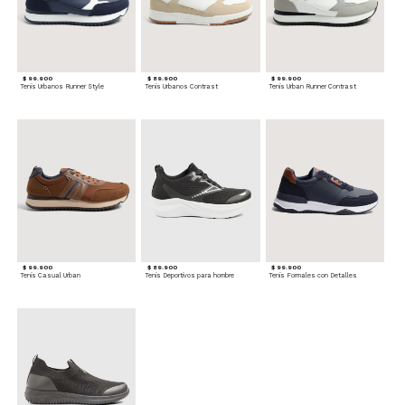
$ 99.900
$ 89.900
$ 99.900
Tenis Urbanos Runner Style
Tenis Urbanos Contrast
Tenis Urban Runner Contrast
$ 99.900
$ 89.900
$ 99.900
Tenis Casual Urban
Tenis Deportivos para hombre
Tenis Formales con Detalles