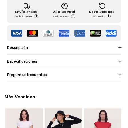
Envío gratis
24H Bogotá
Devoluciones
i
i
i
Desde
$ 159.900
Envío express
Sin costo
Descripción
Especificaciones
Preguntas frecuentes
Más Vendidos