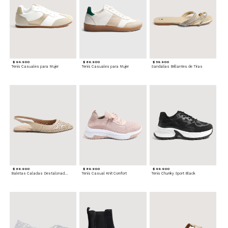
$ 94.900
$ 89.900
$ 59.900
Tenis Casuales para Mujer
Tenis Casuales para Mujer
Sandalias Brillantes de Tiras
$ 69.900
$ 89.900
$ 99.900
Baletas Caladas Destalonadas
Tenis Casual Knit Comfort
Tenis Chunky Sport Black