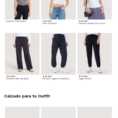
Camiseta Crop Básica
$ 29.900
$ 29.900
Tank Top Basico
Camiseta Manga Sisa Escotada
$ 79.900
$ 89.900
$ 79.900
Pantalón Wide Leg Burda
Pantalón Jogger con Bolsillos Cargo
Jogger Unicolor
Calzado para tu Outfit