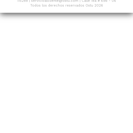
115288 | servicioalcliente@ostu.com | Calle 18a # 69b - 06
Todos los derechos reservados Ostu 2026