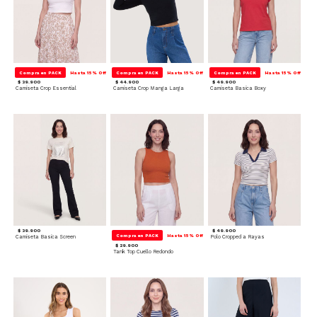
Compra en PACK
Hasta 15% Off
Compra en PACK
Hasta 15% Off
Compra en PACK
Hasta 15% Off
$ 39.900
$ 44.900
$ 49.900
Camiseta Crop Essential
Camiseta Crop Manga Larga
Camiseta Basica Boxy
$ 39.900
$ 49.900
Compra en PACK
Hasta 15% Off
Camiseta Basica Screen
Polo Cropped a Rayas
$ 29.900
Tank Top Cuello Redondo