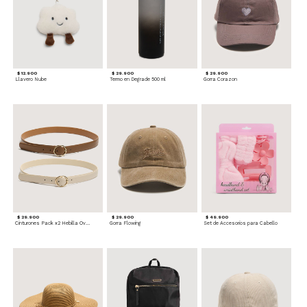
$ 12.900
$ 29.900
$ 29.900
Llavero Nube
Termo en Degrade 500 ml
Gorra Corazon
$ 29.900
$ 29.900
$ 49.900
Cinturones Pack x2 Hebilla Ovalada
Gorra Flowing
Set de Accesorios para Cabello