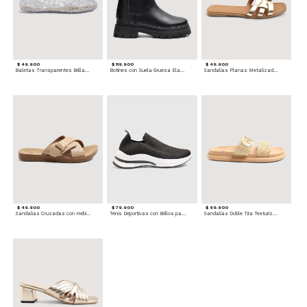
$ 49.900
$ 119.900
$ 49.900
Baletas Transparentes Brillantes
Botines con Suela Gruesa Elastizada
Sandalias Planas Metalizadas
$ 49.900
$ 79.900
$ 69.900
Sandalias Cruzadas con Hebilla
Tenis Deportivas con Brillos para mujer
Sandalias Doble Tira Texturizada