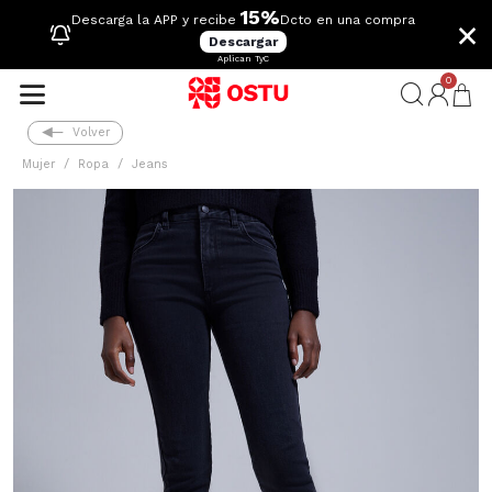
15%
×
Descarga la APP y recibe
Dcto en una compra
Descargar
Aplican TyC
0
Volver
Mujer
Ropa
Jeans