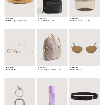
$ 39.900
$ 69.900
$ 29.900
Sombrero Tejido Figuras Mar
Mochila Con Bolsillos
Gorra acanalada unicolor
$ 24.900
$ 69.900
$ 34.900
Set x6 Aretes
Morral Compacto con Bolsillo Frontal
Gafas Doradas