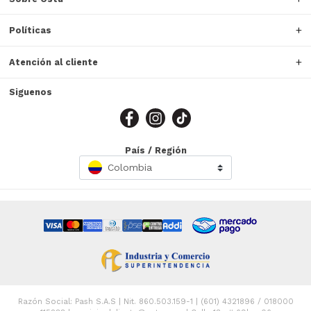
Políticas
Atención al cliente
Siguenos
País / Región
Colombia
Razón Social: Pash S.A.S | Nit. 860.503.159-1 | (601) 4321896 / 018000