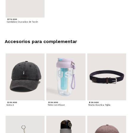
$ 79.900
Sandalias Cruzadas de Tacón
Accesorios para complementar
$ 29.900
$ 29.900
$ 29.900
Gorra A
Termo con infusor
Reata Elastica Tejida