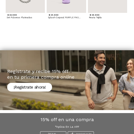
$ 22.900
$ 24.900
$ 29.900
Set Pulseras Plateadas
Splash Corporal PURPLE PASSION - Floral
Reata Tejida
Regístrate y recibe 15% off
en tu primera compra online
¡Registrate ahora!
15% off en una compra
*Aplica En La APP