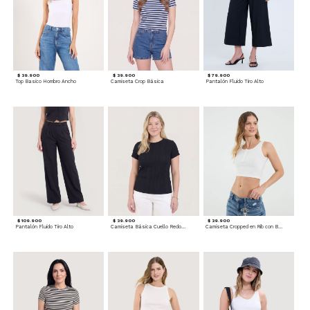
$ 39.900
$ 39.900
$ 79.900
Top Basico Hombro Ancho
Camiseta Crop Básica
Pantalón Fluido Tiro Alto
$ 109.900
$ 39.900
$ 39.900
Pantalón Fluido Tiro Alto
Camiseta Básica Cuello Redondo
Camiseta Cropped en Rib con Botones