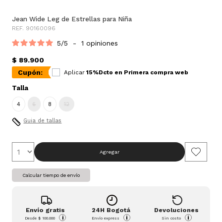
Jean Wide Leg de Estrellas para Niña
REF. 90160096
5
/
5
-
1
opiniones
$ 89.900
Cupón:
Aplicar
15%Dcto en Primera compra web
Talla
4
6
8
12
Guia de tallas
Agregar
Calcular tiempo de envío
Envío gratis
24H Bogotá
Devoluciones
i
i
i
Desde
$ 100.000
Envío express
Sin costo