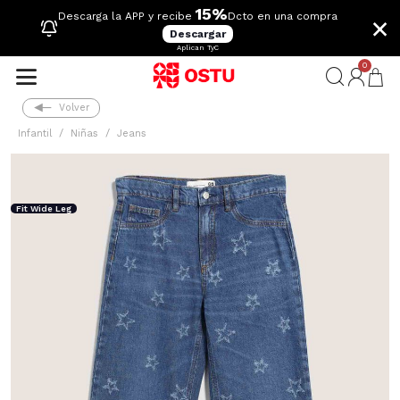
15%
×
Descarga la APP y recibe
Dcto en una compra
Descargar
Aplican TyC
0
Volver
Infantil
Niñas
Jeans
Fit Wide Leg