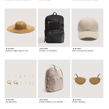
$ 39.900
$ 69.900
$ 29.900
Sombrero Tejido Figuras Mar
Mochila Con Bolsillos
Gorra acanalada unicolor
$ 24.900
$ 69.900
$ 34.900
Set x6 Aretes
Morral Compacto con Bolsillo Frontal
Gafas Doradas