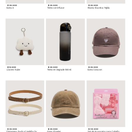
$ 29.900
$ 29.900
$ 29.900
Gorra A
Termo con infusor
Reata Elastica Tejida
$ 12.900
$ 29.900
$ 29.900
Llavero Nube
Termo en Degrade 500 ml
Gorra Corazon
$ 29.900
$ 29.900
$ 49.900
Cinturones Pack x2 Hebilla Ovalada
Gorra Flowing
Set de Accesorios para Cabello