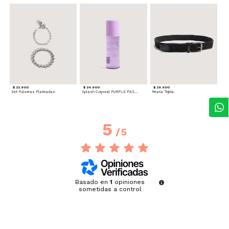
$ 22.900
$ 24.900
$ 29.900
Set Pulseras Plateadas
Splash Corporal PURPLE PASSION - Floral
Reata Tejida
5
/
5
Basado en
1
opiniones
sometidas a control
Ver todas las reseñas de este sitio
5
estrellas
1