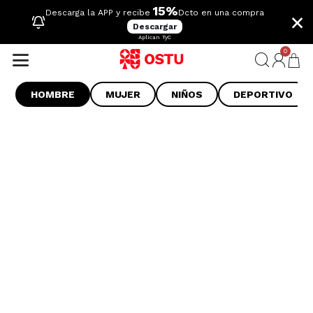
15%
×
Descarga la APP y recibe
Dcto en una compra
Descargar
Aplican TyC
0
HOMBRE
MUJER
NIÑOS
DEPORTIVO