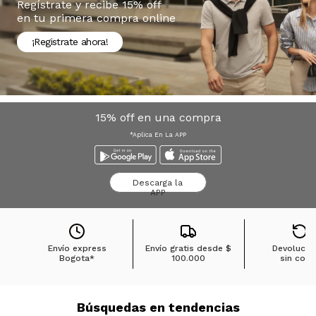
Regístrate y recibe 15% off
en tu primera compra online
¡Registrate ahora!
15% off en una compra
*Aplica En La APP
Descarga la
APP
Envío express
Envío gratis desde
$
Devolucio
Bogota*
100.000
sin cost
Búsquedas en tendencias