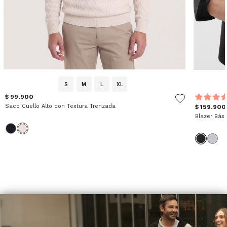
S
M
L
XL
$ 99.900
Saco Cuello Alto con Textura Trenzada
$ 159.900
Blazer Bás