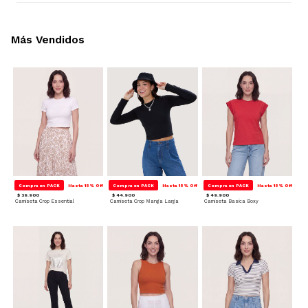
Más Vendidos
Compra en PACK
Hasta 15% Off
Compra en PACK
Hasta 15% Off
Compra en PACK
Hasta 15% Off
$ 39.900
$ 44.900
$ 49.900
Camiseta Crop Essential
Camiseta Crop Manga Larga
Camiseta Basica Boxy