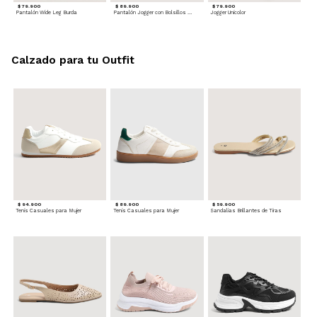
$ 79.900
$ 89.900
$ 79.900
Pantalón Wide Leg Burda
Pantalón Jogger con Bolsillos Cargo
Jogger Unicolor
Calzado para tu Outfit
$ 94.900
$ 89.900
$ 59.900
Tenis Casuales para Mujer
Tenis Casuales para Mujer
Sandalias Brillantes de Tiras