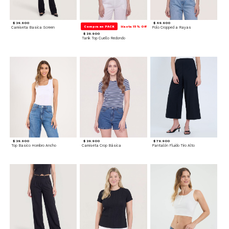
$ 39.900
$ 49.900
Compra en PACK
Hasta 15% Off
Camiseta Basica Screen
Polo Cropped a Rayas
$ 29.900
Tank Top Cuello Redondo
$ 39.900
$ 39.900
$ 79.900
Top Basico Hombro Ancho
Camiseta Crop Básica
Pantalón Fluido Tiro Alto