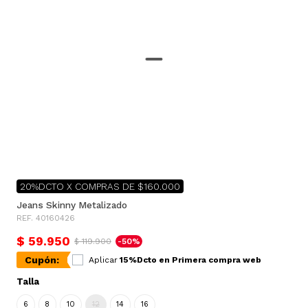
20%DCTO X COMPRAS DE $160.000
Jeans Skinny Metalizado
REF. 40160426
$ 59.950
$ 119.900
-50%
Cupón:
Aplicar
15%Dcto en Primera compra web
Talla
6
8
10
12
14
16