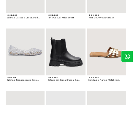
$ 69.900
$ 89.900
$ 99.900
Baletas Caladas Destalonadas
Tenis Casual Knit Comfort
Tenis Chunky Sport Black
$ 49.900
$ 119.900
$ 49.900
Baletas Transparentes Brillantes
Botines con Suela Gruesa Elastizada
Sandalias Planas Metalizadas