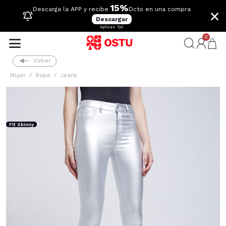
15%
×
Descarga la APP y recibe
Dcto en una compra
Descargar
Aplican TyC
0
Volver
Mujer
Ropa
Jeans
Fit Skinny