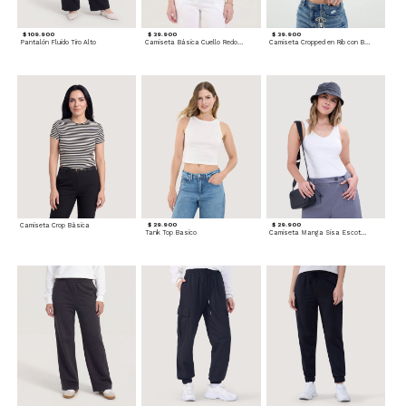
$ 109.900
$ 39.900
$ 39.900
Pantalón Fluido Tiro Alto
Camiseta Básica Cuello Redondo
Camiseta Cropped en Rib con Botones
Camiseta Crop Básica
$ 29.900
$ 29.900
Tank Top Basico
Camiseta Manga Sisa Escotada