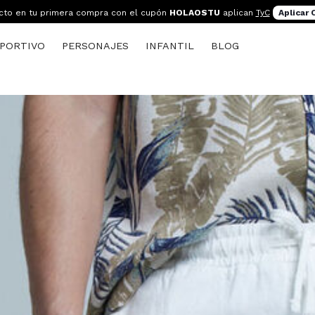
cto en tu primera compra con el cupón
HOLAOSTU
aplican
TyC
Aplicar
PORTIVO
PERSONAJES
INFANTIL
BLOG