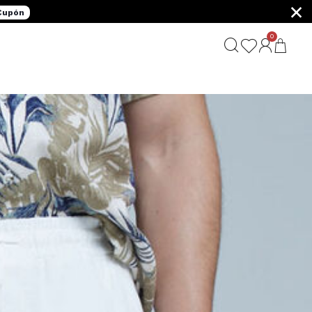
×
 Cupón
0