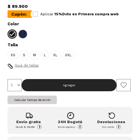
$ 89.900
Cupón:
Aplicar
15%Dcto en Primera compra web
Color
Talla
XS
S
M
L
XL
XXL
Guia de tallas
Agregar
Calcular tiempo de envío
Envío gratis
24H Bogotá
Devoluciones
i
i
i
Desde
$ 100.000
Envío express
Sin costo