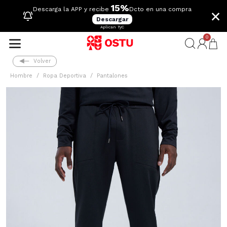
15%
×
Descarga la APP y recibe
Dcto en una compra
Descargar
Aplican TyC
0
Volver
Hombre
Ropa Deportiva
Pantalones