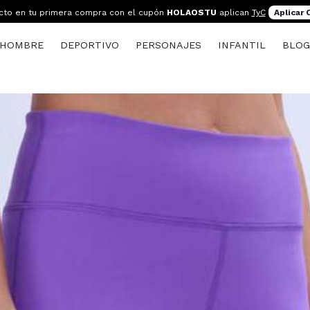
cto en tu primera compra con el cupón
HOLAOSTU
aplican
TyC
Aplicar
HOMBRE
DEPORTIVO
PERSONAJES
INFANTIL
BLO