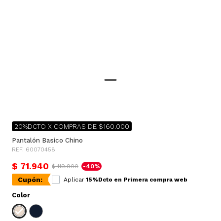
20%DCTO X COMPRAS DE $160.000
Pantalón Basico Chino
REF. 60070458
$ 71.940
$ 119.900
-40%
Cupón:
Aplicar
15%Dcto en Primera compra web
Color