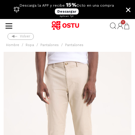
15%
×
Descarga la APP y recibe
Dcto en una compra
Descargar
Aplican TyC
0
Volver
Hombre
Ropa
Pantalones
Pantalones