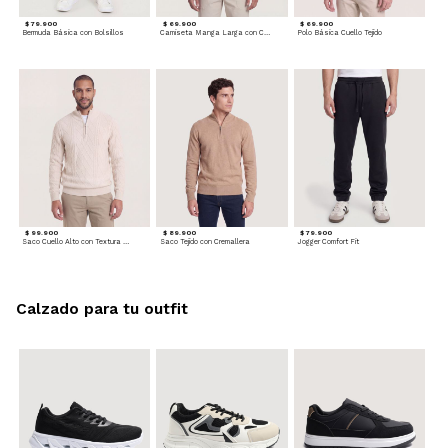
$ 79.900
$ 69.900
$ 69.900
Bermuda Básica con Bolsillos
Camiseta Manga Larga con Cuello Henley
Polo Básica Cuello Tejido
$ 99.900
$ 89.900
$ 79.900
Saco Cuello Alto con Textura Trenzada
Saco Tejido con Cremallera
Jogger Comfort Fit
Calzado para tu outfit