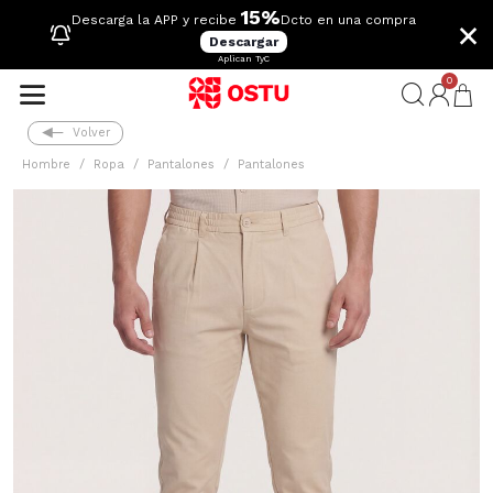
15%
×
Descarga la APP y recibe
Dcto en una compra
Descargar
Aplican TyC
0
Volver
Hombre
Ropa
Pantalones
Pantalones