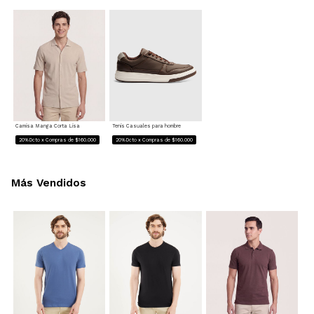
Camisa Manga Corta Lisa
Tenis Casuales para hombre
20%Dcto x Compras de $160.000
20%Dcto x Compras de $160.000
Más Vendidos