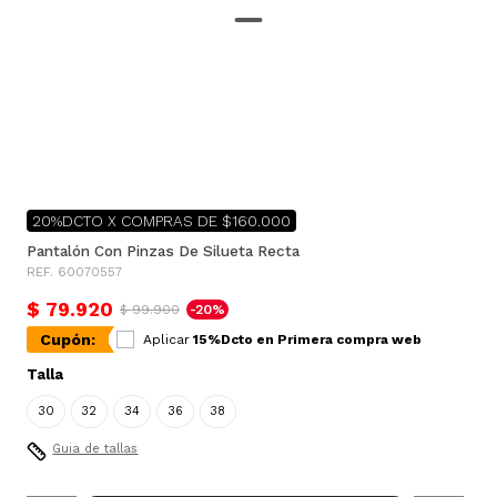
20%DCTO X COMPRAS DE $160.000
Pantalón Con Pinzas De Silueta Recta
REF. 60070557
$ 79.920
$ 99.900
-20%
Cupón:
Aplicar
15%Dcto en Primera compra web
Talla
30
32
34
36
38
Guia de tallas