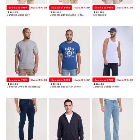
Compra en PACK
Hasta 15% Off
Compra en PACK
Hasta 15% Off
Compra en PACK
Hasta 15% Off
$ 29.900
$ 29.900
$ 49.900
Camiseta Cuello En V
Camiseta Basica Cuello Redondo
Polo Basica
Compra en PACK
Hasta 15% Off
Compra en PACK
Hasta 15% Off
Compra en PACK
Hasta 15% Off
$ 59.900
$ 39.900
$ 20.900
Camiseta Oversize Texturizada
Camiseta Basica con Screen
Camiseta Básica Interior