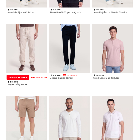
$ 99.900
$ 99.900
$ 99.900
Jean Slim Ajuste Clásico
Buzo Hoodie Zipper de Ajuste Cómodo
Jean Regular de Silueta Clásica
$ 99.900
$ 89.910
$ 59.900
Compra en PACK
Hasta 15% Off
Jeans Básico Skinny
Polo Cuello Mao Regular
$ 89.900
Jogger Utility Relax