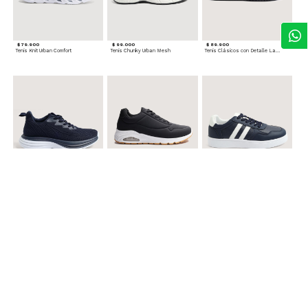
$ 79.900
$ 99.000
$ 89.900
Tenis Knit Urban Comfort
Tenis Chunky Urban Mesh
Tenis Clásicos con Detalle Lateral
$ 89.900
$ 99.900
$ 89.900
Tenis Knit Air Movement
Tenis Deportivos Urbanos
Tenis Casual Urban Lines