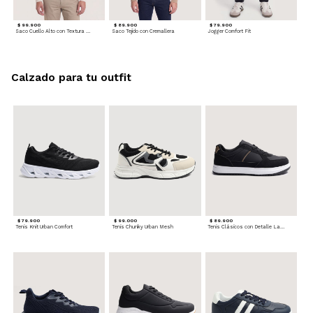
$ 99.900
$ 89.900
$ 79.900
Saco Cuello Alto con Textura Trenzada
Saco Tejido con Cremallera
Jogger Comfort Fit
Calzado para tu outfit
$ 79.900
$ 99.000
$ 89.900
Tenis Knit Urban Comfort
Tenis Chunky Urban Mesh
Tenis Clásicos con Detalle Lateral