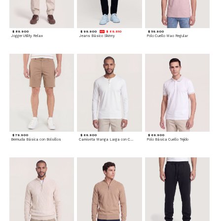
$ 89.900
$ 99.900
$ 89.910
$ 59.900
Jogger Utility Relax
Jeans Básico Skinny
Polo Cuello Mao Regular
$ 79.900
$ 69.900
$ 69.900
Bermuda Básica con Bolsillos
Camiseta Manga Larga con Cuello Henley
Polo Básica Cuello Tejido