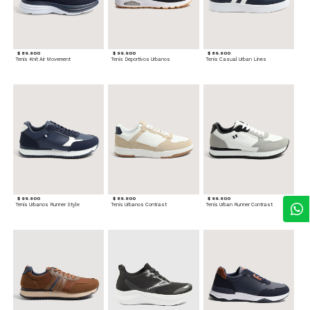
$ 89.900
$ 99.900
$ 89.900
Tenis Knit Air Movement
Tenis Deportivos Urbanos
Tenis Casual Urban Lines
$ 99.900
$ 89.900
$ 99.900
Tenis Urbanos Runner Style
Tenis Urbanos Contrast
Tenis Urban Runner Contrast