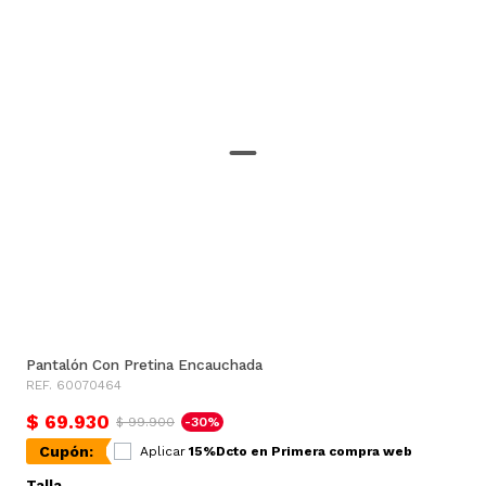
Pantalón Con Pretina Encauchada
REF. 60070464
$ 69.930
$ 99.900
-30%
Cupón:
Aplicar
15%Dcto en Primera compra web
Talla