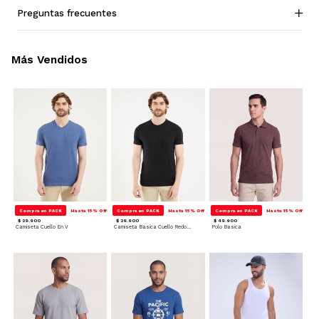
Preguntas frecuentes
Más Vendidos
Compra en PACK
Hasta 15% Off
Compra en PACK
Hasta 15% Off
Compra en PACK
Hasta 15% Off
$ 29.900
$ 29.900
$ 49.900
Camiseta Cuello En V
Camiseta Basica Cuello Redondo
Polo Basica