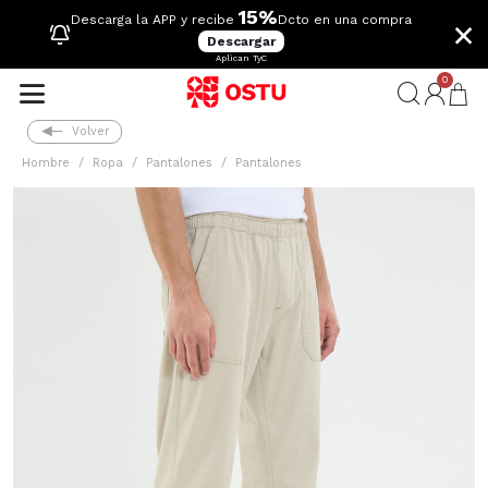
15%
×
Descarga la APP y recibe
Dcto en una compra
Descargar
Aplican TyC
0
Volver
Hombre
Ropa
Pantalones
Pantalones