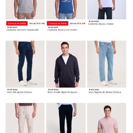
$ 20.900
Compra en PACK
Hasta 15% Off
Compra en PACK
Hasta 15% Off
Camiseta Básica Interior
$ 59.900
$ 39.900
Camiseta Oversize Texturizada
Camiseta Basica con Screen
$ 99.900
$ 99.900
$ 99.900
Jean Slim Ajuste Clásico
Buzo Hoodie Zipper de Ajuste Cómodo
Jean Regular de Silueta Clásica