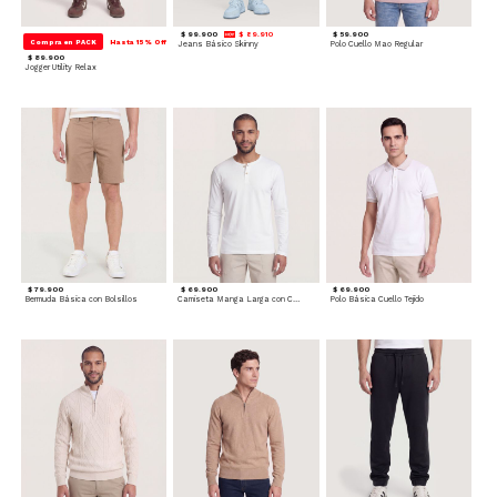
$ 99.900
$ 89.910
$ 59.900
Compra en PACK
Hasta 15% Off
Jeans Básico Skinny
Polo Cuello Mao Regular
$ 89.900
Jogger Utility Relax
$ 79.900
$ 69.900
$ 69.900
Bermuda Básica con Bolsillos
Camiseta Manga Larga con Cuello Henley
Polo Básica Cuello Tejido