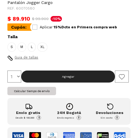
Pantalón Jogger Cargo
REF. 60070580
$ 89.910
$ 99.900
-10%
Cupón:
Aplicar
15%Dcto en Primera compra web
Talla
S
M
L
XL
Guia de tallas
Agregar
Calcular tiempo de envío
Envío gratis
24H Bogotá
Devoluciones
i
i
i
Desde
$ 100.000
Envío express
Sin costo