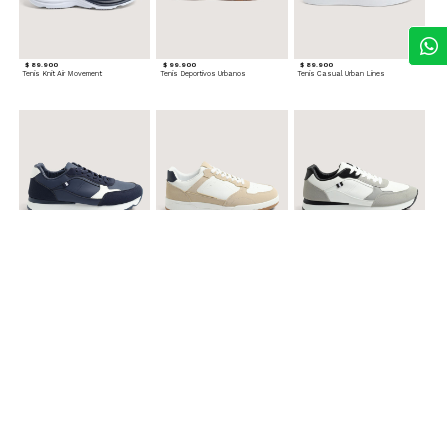
$ 89.900
$ 99.900
$ 89.900
Tenis Knit Air Movement
Tenis Deportivos Urbanos
Tenis Casual Urban Lines
$ 99.900
$ 89.900
$ 99.900
Tenis Urbanos Runner Style
Tenis Urbanos Contrast
Tenis Urban Runner Contrast