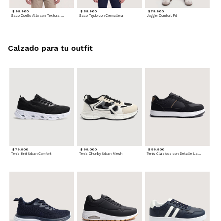
$ 99.900
$ 89.900
$ 79.900
Saco Cuello Alto con Textura Trenzada
Saco Tejido con Cremallera
Jogger Comfort Fit
Calzado para tu outfit
$ 79.900
$ 99.000
$ 89.900
Tenis Knit Urban Comfort
Tenis Chunky Urban Mesh
Tenis Clásicos con Detalle Lateral