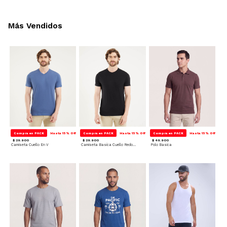
Más Vendidos
Compra en PACK
Hasta 15% Off
Compra en PACK
Hasta 15% Off
Compra en PACK
Hasta 15% Off
$ 29.900
$ 29.900
$ 49.900
Camiseta Cuello En V
Camiseta Basica Cuello Redondo
Polo Basica