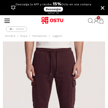
15%
×
Descarga la APP y recibe
Dcto en una compra
Descargar
Aplican TyC
0
Volver
Hombre
Ropa
Pantalones
Joggers