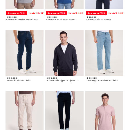
Compra en PACK
Hasta 15% Off
Compra en PACK
Hasta 15% Off
Compra en PACK
Hasta 15% Off
$ 59.900
$ 39.900
$ 20.900
Camiseta Oversize Texturizada
Camiseta Basica con Screen
Camiseta Básica Interior
$ 99.900
$ 99.900
$ 99.900
Jean Slim Ajuste Clásico
Buzo Hoodie Zipper de Ajuste Cómodo
Jean Regular de Silueta Clásica