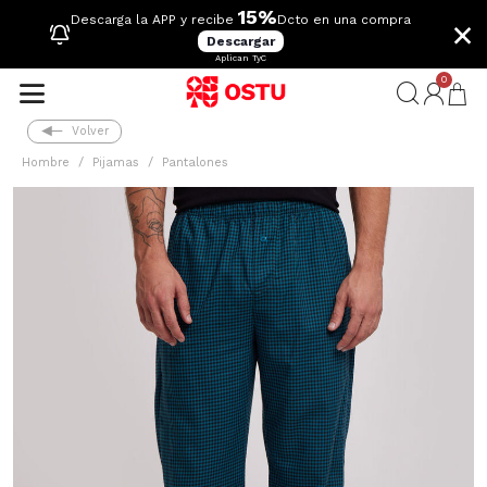
15%
×
Descarga la APP y recibe
Dcto en una compra
Descargar
Aplican TyC
0
Volver
Hombre
Pijamas
Pantalones