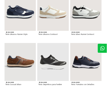
$ 99.900
$ 89.900
$ 99.900
Tenis Urbanos Runner Style
Tenis Urbanos Contrast
Tenis Urban Runner Contrast
$ 99.900
$ 89.900
$ 99.900
Tenis Casual Urban
Tenis Deportivos para hombre
Tenis Formales con Detalles