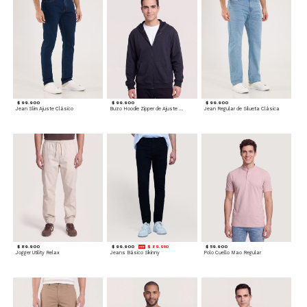
$ 99.900
$ 99.900
$ 99.900
Jean Slim Ajuste Clásico
Buzo Hoodie Zipper de Ajuste Cómodo
Jean Regular de Silueta Clásica
$ 89.900
$ 99.900
$ 89.910
$ 59.900
Jogger Utility Relax
Jeans Básico Skinny
Polo Cuello Mao Regular