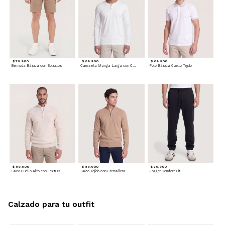
$ 79.900
$ 69.900
$ 69.900
Bermuda Básica con Bolsillos
Camiseta Manga Larga con Cuello Henley
Polo Básica Cuello Tejido
$ 99.900
$ 89.900
$ 79.900
Saco Cuello Alto con Textura Trenzada
Saco Tejido con Cremallera
Jogger Comfort Fit
Calzado para tu outfit