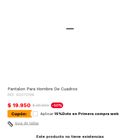
Pantalon Para Hombre De Cuadros
REF. 60070196
$ 19.950
$ 39.900
-50%
Cupón:
Aplicar
15%Dcto en Primera compra web
Guia de tallas
Este producto no tiene existencias