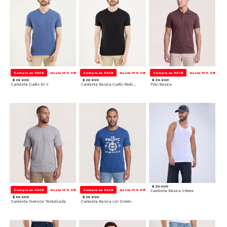
Compra en PACK
Hasta 15% Off
Compra en PACK
Hasta 15% Off
Compra en PACK
Hasta 15% Off
$ 29.900
$ 29.900
$ 49.900
Camiseta Cuello En V
Camiseta Basica Cuello Redondo
Polo Basica
$ 20.900
Compra en PACK
Hasta 15% Off
Compra en PACK
Hasta 15% Off
Camiseta Básica Interior
$ 59.900
$ 39.900
Camiseta Oversize Texturizada
Camiseta Basica con Screen