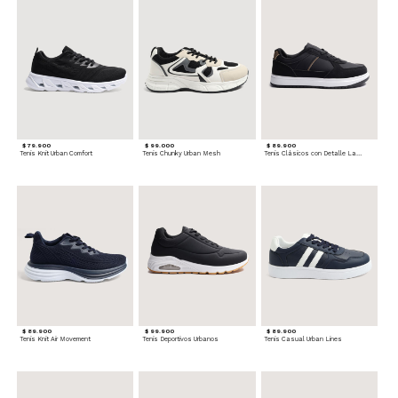
$ 79.900
$ 99.000
$ 89.900
Tenis Knit Urban Comfort
Tenis Chunky Urban Mesh
Tenis Clásicos con Detalle Lateral
$ 89.900
$ 99.900
$ 89.900
Tenis Knit Air Movement
Tenis Deportivos Urbanos
Tenis Casual Urban Lines