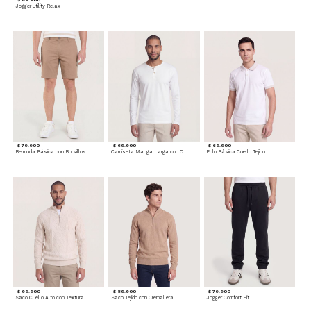
$ 89.900
Jogger Utility Relax
$ 79.900
$ 69.900
$ 69.900
Bermuda Básica con Bolsillos
Camiseta Manga Larga con Cuello Henley
Polo Básica Cuello Tejido
$ 99.900
$ 89.900
$ 79.900
Saco Cuello Alto con Textura Trenzada
Saco Tejido con Cremallera
Jogger Comfort Fit