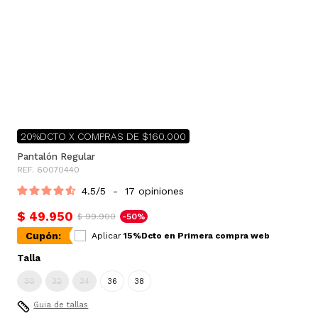
20%DCTO X COMPRAS DE $160.000
Pantalón Regular
REF. 60070440
4.5
/
5
-
17
opiniones
$ 49.950
$ 99.900
-50%
Cupón:
Aplicar
15%Dcto en Primera compra web
Talla
30
32
34
36
38
Guia de tallas