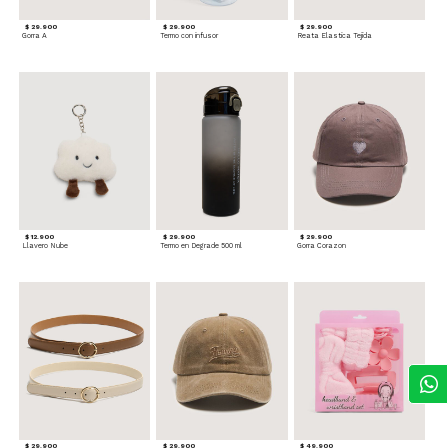
$ 29.900
$ 29.900
$ 29.900
Gorra A
Termo con infusor
Reata Elastica Tejida
$ 12.900
$ 29.900
$ 29.900
Llavero Nube
Termo en Degrade 500 ml
Gorra Corazon
$ 29.900
$ 29.900
$ 49.900