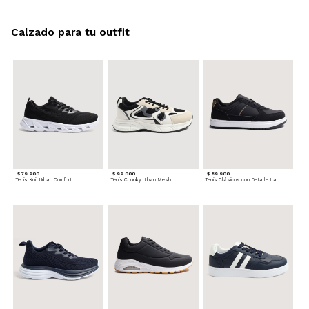
Calzado para tu outfit
$ 79.900
$ 99.000
$ 89.900
Tenis Knit Urban Comfort
Tenis Chunky Urban Mesh
Tenis Clásicos con Detalle Lateral