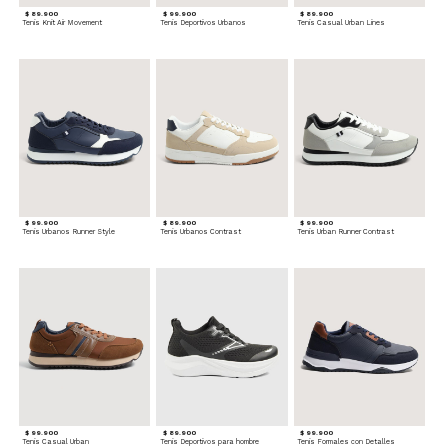
$ 89.900
$ 99.900
$ 89.900
Tenis Knit Air Movement
Tenis Deportivos Urbanos
Tenis Casual Urban Lines
$ 99.900
$ 89.900
$ 99.900
Tenis Urbanos Runner Style
Tenis Urbanos Contrast
Tenis Urban Runner Contrast
$ 99.900
$ 89.900
$ 99.900
Tenis Casual Urban
Tenis Deportivos para hombre
Tenis Formales con Detalles