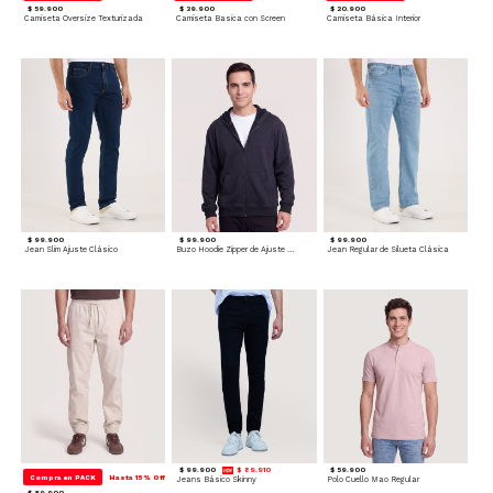
$ 59.900
$ 39.900
$ 20.900
Camiseta Oversize Texturizada
Camiseta Basica con Screen
Camiseta Básica Interior
$ 99.900
$ 99.900
$ 99.900
Jean Slim Ajuste Clásico
Buzo Hoodie Zipper de Ajuste Cómodo
Jean Regular de Silueta Clásica
$ 99.900
$ 89.910
$ 59.900
Compra en PACK
Hasta 15% Off
Jeans Básico Skinny
Polo Cuello Mao Regular