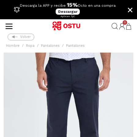
15%
×
Descarga la APP y recibe
Dcto en una compra
Descargar
Aplican TyC
0
Volver
Hombre
Ropa
Pantalones
Pantalones