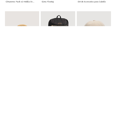
Cinturones Pack x2 Hebilla Ovalada
Gorra Flowing
Set de Accesorios para Cabello
$ 39.900
$ 69.900
$ 29.900
Sombrero Tejido Figuras Mar
Mochila Con Bolsillos
Gorra acanalada unicolor
$ 24.900
$ 69.900
$ 34.900
Set x6 Aretes
Morral Compacto con Bolsillo Frontal
Gafas Doradas