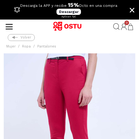
15%
×
Descarga la APP y recibe
Dcto en una compra
Descargar
Aplican TyC
0
Volver
Mujer
Ropa
Pantalones