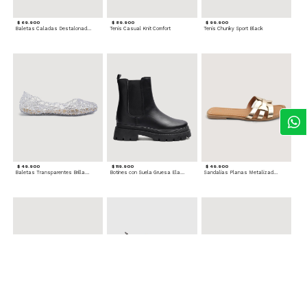
$ 69.900
$ 89.900
$ 99.900
Baletas Caladas Destalonadas
Tenis Casual Knit Comfort
Tenis Chunky Sport Black
$ 49.900
$ 119.900
$ 49.900
Baletas Transparentes Brillantes
Botines con Suela Gruesa Elastizada
Sandalias Planas Metalizadas