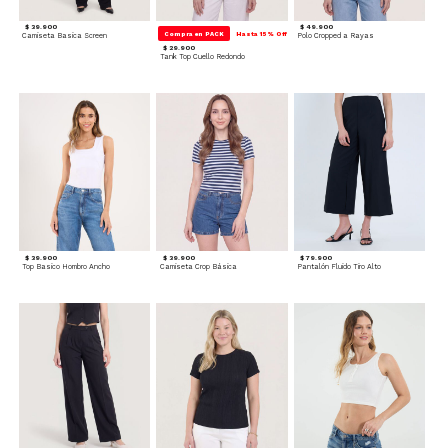
$ 39.900
$ 49.900
Compra en PACK
Hasta 15% Off
Camiseta Basica Screen
Polo Cropped a Rayas
$ 29.900
Tank Top Cuello Redondo
$ 39.900
$ 39.900
$ 79.900
Top Basico Hombro Ancho
Camiseta Crop Básica
Pantalón Fluido Tiro Alto