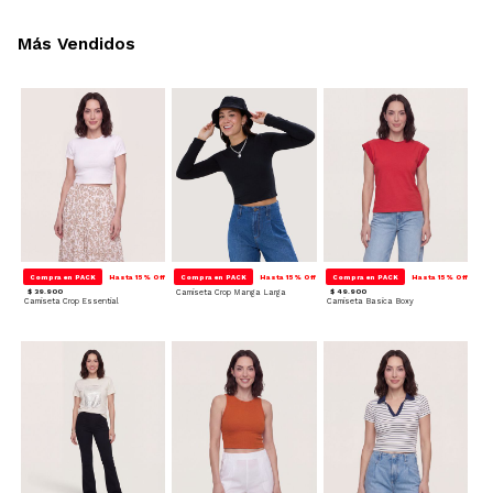
Más Vendidos
Compra en PACK
Hasta 15% Off
Compra en PACK
Hasta 15% Off
Compra en PACK
Hasta 15% Off
$ 39.900
Camiseta Crop Manga Larga
$ 49.900
Camiseta Crop Essential
Camiseta Basica Boxy