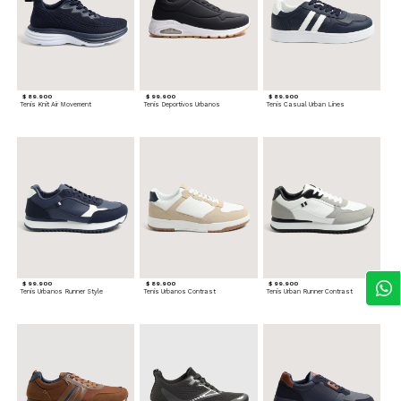
$ 89.900
$ 99.900
$ 89.900
Tenis Knit Air Movement
Tenis Deportivos Urbanos
Tenis Casual Urban Lines
$ 99.900
$ 89.900
$ 99.900
Tenis Urbanos Runner Style
Tenis Urbanos Contrast
Tenis Urban Runner Contrast