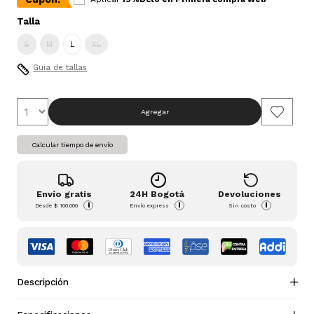
Talla
S
M
L
XL
Guia de tallas
Agregar
Calcular tiempo de envío
Envío gratis
24H Bogotá
Devoluciones
i
i
i
Desde
$ 100.000
Envío express
Sin costo
Descripción