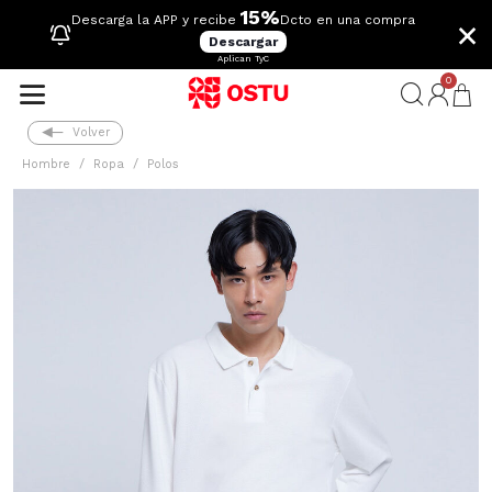
15%
×
Descarga la APP y recibe
Dcto en una compra
Descargar
Aplican TyC
0
Volver
Hombre
Ropa
Polos