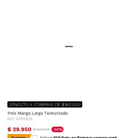
20%DCTO X COMPRAS DE $160.000
Polo Manga Larga Texturizada
REF. 60110625
$ 29.950
$ 59.900
-50%
Cupón:
Aplicar
15%Dcto en Primera compra web