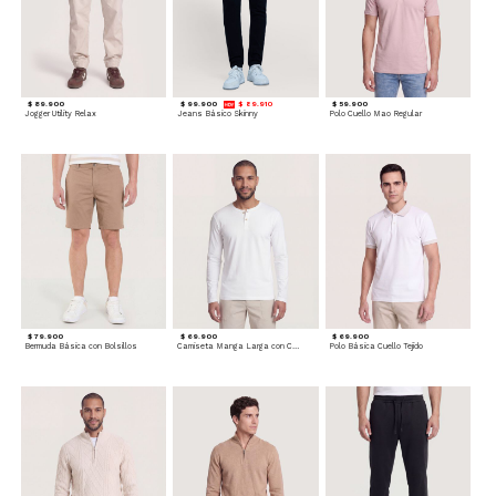
$ 89.900
$ 99.900
$ 89.910
$ 59.900
Jogger Utility Relax
Jeans Básico Skinny
Polo Cuello Mao Regular
$ 79.900
$ 69.900
$ 69.900
Bermuda Básica con Bolsillos
Camiseta Manga Larga con Cuello Henley
Polo Básica Cuello Tejido