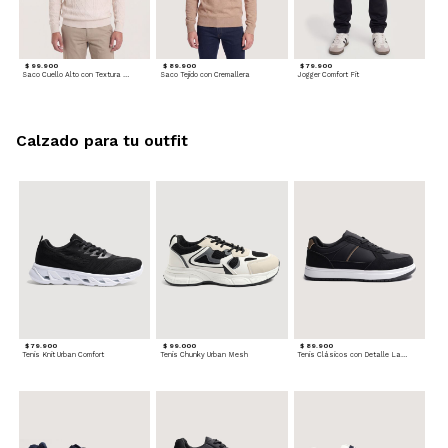
$ 99.900
$ 89.900
$ 79.900
Saco Cuello Alto con Textura Trenzada
Saco Tejido con Cremallera
Jogger Comfort Fit
Calzado para tu outfit
$ 79.900
$ 99.000
$ 89.900
Tenis Knit Urban Comfort
Tenis Chunky Urban Mesh
Tenis Clásicos con Detalle Lateral