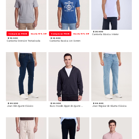
$ 20.900
Compra en PACK
Hasta 15% Off
Compra en PACK
Hasta 15% Off
Camiseta Básica Interior
$ 59.900
$ 39.900
Camiseta Oversize Texturizada
Camiseta Basica con Screen
$ 99.900
$ 99.900
$ 99.900
Jean Slim Ajuste Clásico
Buzo Hoodie Zipper de Ajuste Cómodo
Jean Regular de Silueta Clásica