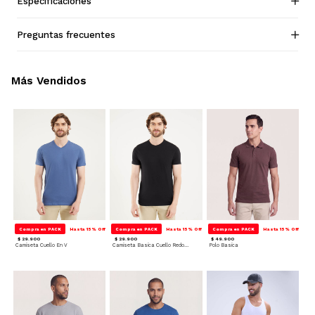
Especificaciones
Preguntas frecuentes
Más Vendidos
Compra en PACK
Hasta 15% Off
Compra en PACK
Hasta 15% Off
Compra en PACK
Hasta 15% Off
$ 29.900
$ 29.900
$ 49.900
Camiseta Cuello En V
Camiseta Basica Cuello Redondo
Polo Basica