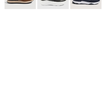
$ 99.900
$ 89.900
$ 99.900
Tenis Casual Urban
Tenis Deportivos para hombre
Tenis Formales con Detalles
$ 79.900
Tenis Deportivos sin Cordones para hombre
Accesorios para complementar