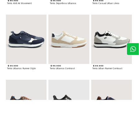
$ 89.900
$ 99.900
$ 89.900
Tenis Knit Air Movement
Tenis Deportivos Urbanos
Tenis Casual Urban Lines
$ 99.900
$ 89.900
$ 99.900
Tenis Urbanos Runner Style
Tenis Urbanos Contrast
Tenis Urban Runner Contrast
$ 99.900
$ 89.900
$ 99.900
Tenis Casual Urban
Tenis Deportivos para hombre
Tenis Formales con Detalles