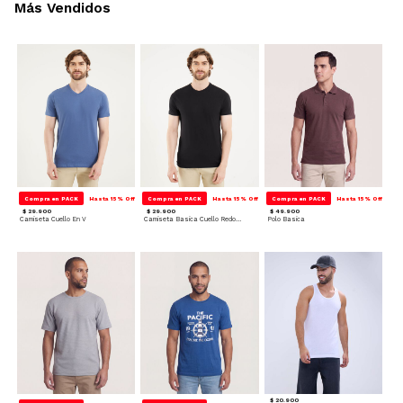
Más Vendidos
Compra en PACK
Hasta 15% Off
Compra en PACK
Hasta 15% Off
Compra en PACK
Hasta 15% Off
$ 29.900
$ 29.900
$ 49.900
Camiseta Cuello En V
Camiseta Basica Cuello Redondo
Polo Basica
$ 20.900