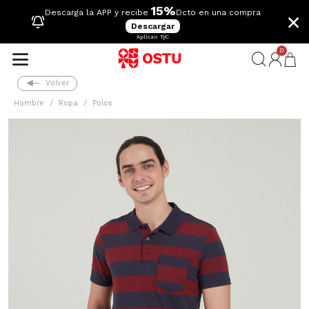
15%
×
Descarga la APP y recibe
Dcto en una compra
Descargar
Aplican TyC
0
Volver
Hombre
Ropa
Polos