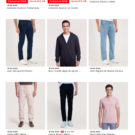
Compra en PACK
Hasta 15% Off
Compra en PACK
Hasta 15% Off
Camiseta Básica Interior
$ 59.900
$ 39.900
Camiseta Oversize Texturizada
Camiseta Basica con Screen
$ 99.900
$ 99.900
$ 99.900
Jean Slim Ajuste Clásico
Buzo Hoodie Zipper de Ajuste Cómodo
Jean Regular de Silueta Clásica
$ 89.900
$ 99.900
$ 89.910
$ 59.900
Jogger Utility Relax
Jeans Básico Skinny
Polo Cuello Mao Regular