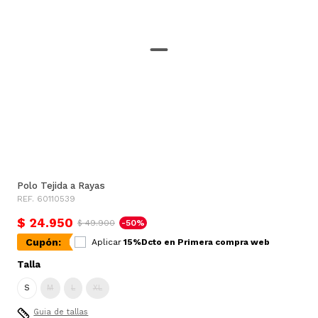
Polo Tejida a Rayas
REF. 60110539
$ 24.950
$ 49.900
-50%
Cupón:
Aplicar
15%Dcto en Primera compra web
Talla
S
M
L
XL
Guia de tallas