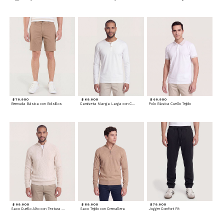
$ 79.900
$ 69.900
$ 69.900
Bermuda Básica con Bolsillos
Camiseta Manga Larga con Cuello Henley
Polo Básica Cuello Tejido
$ 99.900
$ 89.900
$ 79.900
Saco Cuello Alto con Textura Trenzada
Saco Tejido con Cremallera
Jogger Comfort Fit