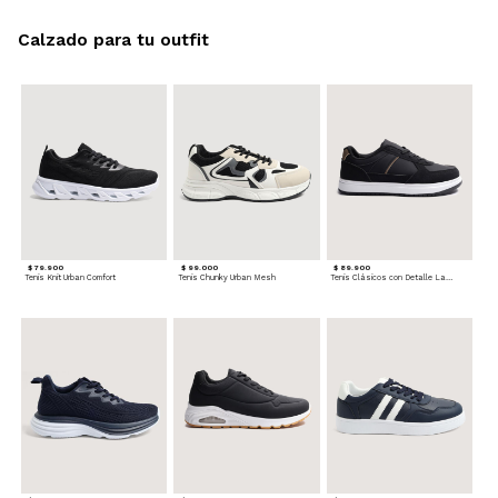
Calzado para tu outfit
$ 79.900
$ 99.000
$ 89.900
Tenis Knit Urban Comfort
Tenis Chunky Urban Mesh
Tenis Clásicos con Detalle Lateral