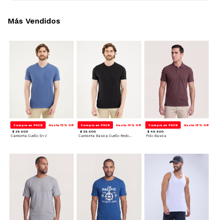
Más Vendidos
Compra en PACK
Hasta 15% Off
Compra en PACK
Hasta 15% Off
Compra en PACK
Hasta 15% Off
$ 29.900
$ 29.900
$ 49.900
Camiseta Cuello En V
Camiseta Basica Cuello Redondo
Polo Basica