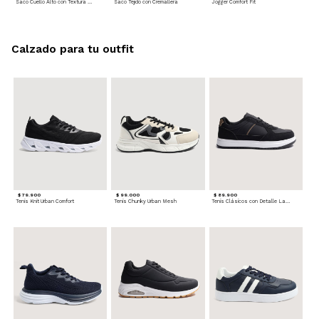
Saco Cuello Alto con Textura Trenzada
Saco Tejido con Cremallera
Jogger Comfort Fit
Calzado para tu outfit
$ 79.900
$ 99.000
$ 89.900
Tenis Knit Urban Comfort
Tenis Chunky Urban Mesh
Tenis Clásicos con Detalle Lateral