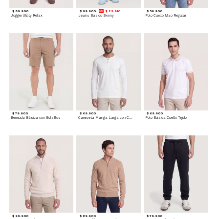
$ 89.900
$ 99.900
$ 89.910
$ 59.900
Jogger Utility Relax
Jeans Básico Skinny
Polo Cuello Mao Regular
$ 79.900
$ 69.900
$ 69.900
Bermuda Básica con Bolsillos
Camiseta Manga Larga con Cuello Henley
Polo Básica Cuello Tejido
$ 99.900
$ 89.900
$ 79.900