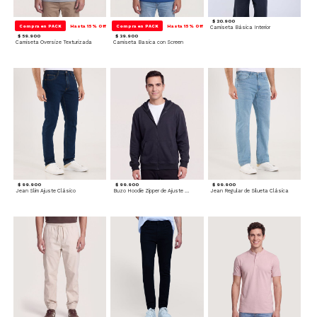
$ 20.900
Compra en PACK
Hasta 15% Off
Compra en PACK
Hasta 15% Off
Camiseta Básica Interior
$ 59.900
$ 39.900
Camiseta Oversize Texturizada
Camiseta Basica con Screen
$ 99.900
$ 99.900
$ 99.900
Jean Slim Ajuste Clásico
Buzo Hoodie Zipper de Ajuste Cómodo
Jean Regular de Silueta Clásica