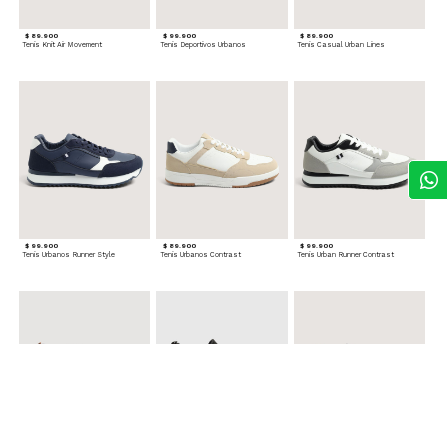
$ 89.900
$ 99.900
$ 89.900
Tenis Knit Air Movement
Tenis Deportivos Urbanos
Tenis Casual Urban Lines
$ 99.900
$ 89.900
$ 99.900
Tenis Urbanos Runner Style
Tenis Urbanos Contrast
Tenis Urban Runner Contrast