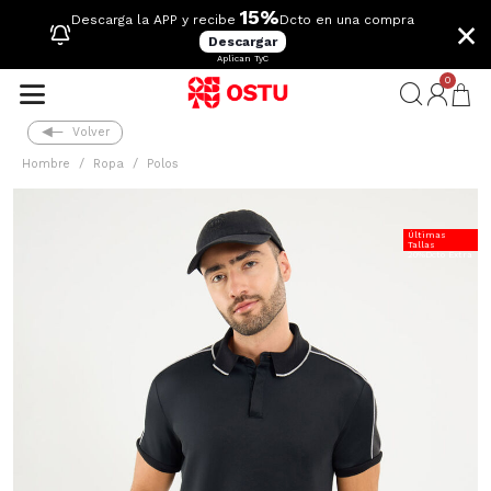
15%
×
Descarga la APP y recibe
Dcto en una compra
Descargar
Aplican TyC
0
Volver
Hombre
Ropa
Polos
Últimas
Tallas
20%Dcto Extra