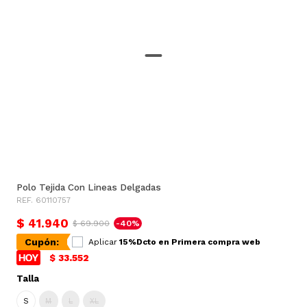
Polo Tejida Con Lineas Delgadas
REF. 60110757
$ 41.940
$ 69.900
-40%
Cupón:
Aplicar
15%Dcto en Primera compra web
$ 33.552
Talla
S
M
L
XL