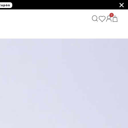
×
 Cupón
0
G