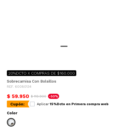
20%DCTO X COMPRAS DE $160.000
Sobrecamisa Con Bolsillos
REF. 60080134
$ 59.950
$ 119.900
-50%
Cupón:
Aplicar
15%Dcto en Primera compra web
Color