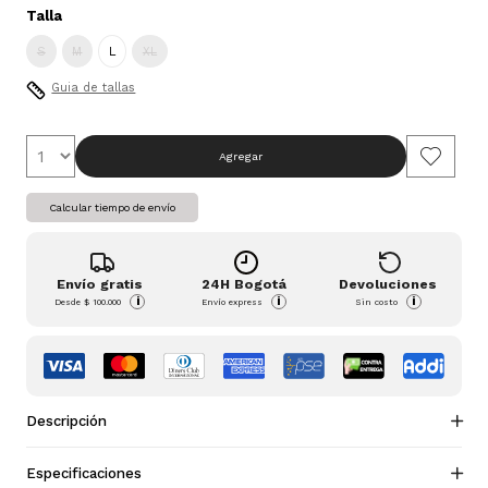
Talla
S
M
L
XL
Guia de tallas
Agregar
Calcular tiempo de envío
Envío gratis
24H Bogotá
Devoluciones
i
i
i
Desde
$ 100.000
Envío express
Sin costo
Descripción
Especificaciones