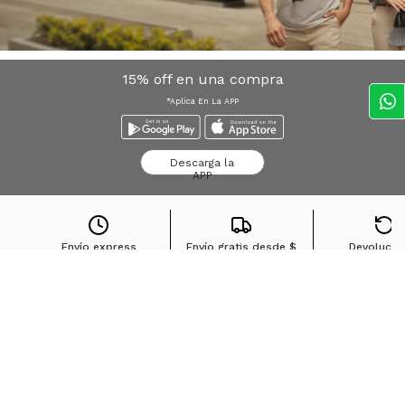
15% off en una compra
*Aplica En La APP
Descarga la
APP
Envío express
Envío gratis desde
$
Devolucio
Bogota*
100.000
sin cost
Búsquedas en tendencias
Jeans para mujer
Jeans para hombre
Buzos para hombre
Camisetas para hombre