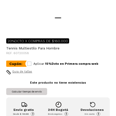
20%DCTO X COMPRAS DE $160.000
Tennis Multiestilo Para Hombre
REF. 60720058
Cupón:
Aplicar
15%Dcto en Primera compra web
Guia de tallas
Este producto no tiene existencias
Calcular tiempo de envío
Envío gratis
24H Bogotá
Devoluciones
i
i
i
Desde
$ 100.000
Envío express
Sin costo