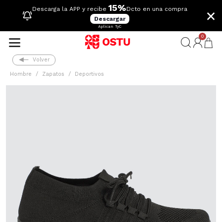
15%
×
Descarga la APP y recibe
Dcto en una compra
Descargar
Aplican TyC
0
Volver
Hombre
Zapatos
Deportivos