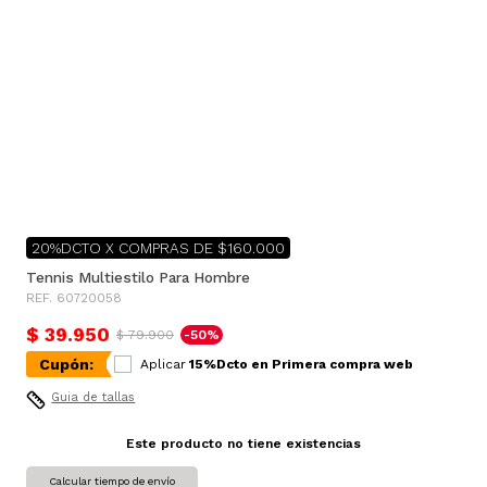
20%DCTO X COMPRAS DE $160.000
Tennis Multiestilo Para Hombre
REF. 60720058
$ 39.950
$ 79.900
-50%
Cupón:
Aplicar
15%Dcto en Primera compra web
Guia de tallas
Este producto no tiene existencias
Calcular tiempo de envío