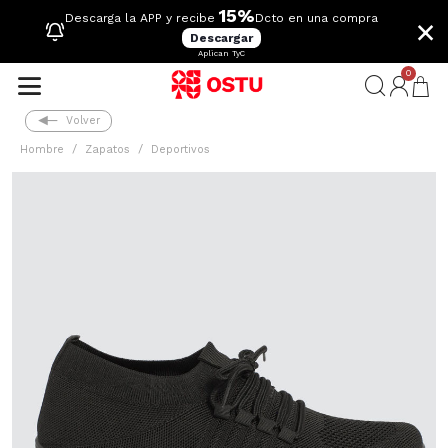
15%
×
Descarga la APP y recibe
Dcto en una compra
Descargar
Aplican TyC
0
Volver
Hombre
Zapatos
Deportivos