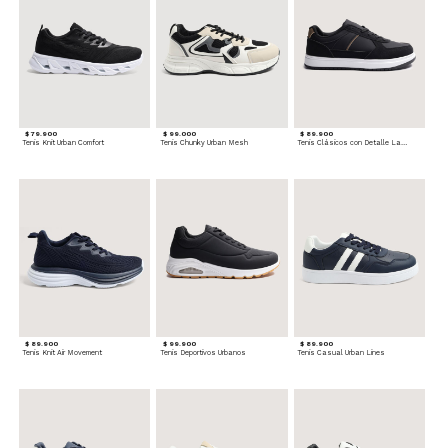
$ 79.900
$ 99.000
$ 89.900
Tenis Knit Urban Comfort
Tenis Chunky Urban Mesh
Tenis Clásicos con Detalle Lateral
$ 89.900
$ 99.900
$ 89.900
Tenis Knit Air Movement
Tenis Deportivos Urbanos
Tenis Casual Urban Lines