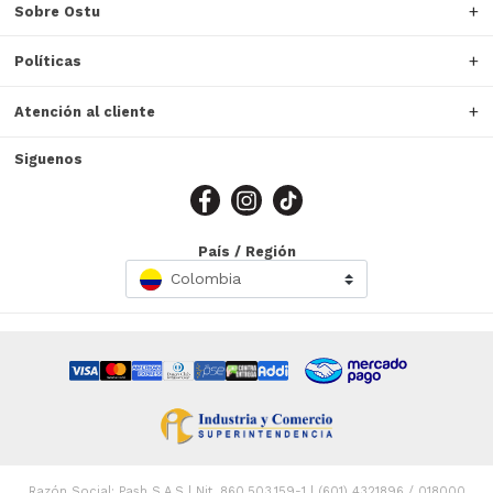
Sobre Ostu
Políticas
Atención al cliente
Siguenos
País / Región
Colombia
Razón Social: Pash S.A.S | Nit. 860.503.159-1 | (601) 4321896 / 018000