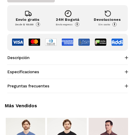
Envío gratis
24H Bogotá
Devoluciones
i
i
i
Desde
$ 100.000
Envío express
Sin costo
Descripción
Especificaciones
Preguntas frecuentes
Más Vendidos