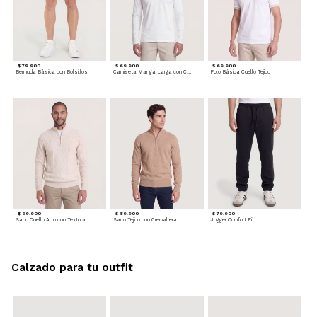
$ 79.900
$ 69.900
$ 69.900
Bermuda Básica con Bolsillos
Camiseta Manga Larga con Cuello Henley
Polo Básica Cuello Tejido
$ 99.900
$ 89.900
$ 79.900
Saco Cuello Alto con Textura Trenzada
Saco Tejido con Cremallera
Jogger Comfort Fit
Calzado para tu outfit