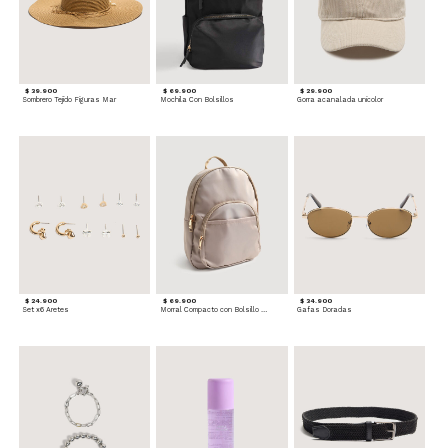
$ 39.900
$ 69.900
$ 29.900
Sombrero Tejido Figuras Mar
Mochila Con Bolsillos
Gorra acanalada unicolor
$ 24.900
$ 69.900
$ 34.900
Set x6 Aretes
Morral Compacto con Bolsillo Frontal
Gafas Doradas