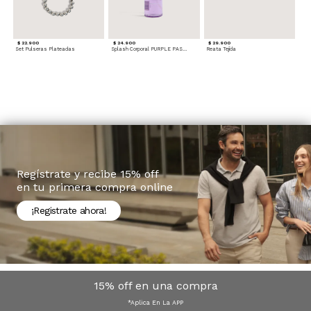
$ 22.900
$ 24.900
$ 29.900
Set Pulseras Plateadas
Splash Corporal PURPLE PASSION - Floral
Reata Tejida
Regístrate y recibe 15% off
en tu primera compra online
¡Registrate ahora!
15% off en una compra
*Aplica En La APP