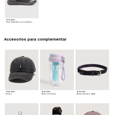
$ 79.900
Tenis Deportivos sin Cordones para hombre
Accesorios para complementar
$ 29.900
$ 29.900
$ 29.900
Gorra A
Termo con infusor
Reata Elastica Tejida