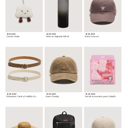
$ 12.900
$ 29.900
$ 29.900
Llavero Nube
Termo en Degrade 500 ml
Gorra Corazon
$ 29.900
$ 29.900
$ 49.900
Cinturones Pack x2 Hebilla Ovalada
Gorra Flowing
Set de Accesorios para Cabello