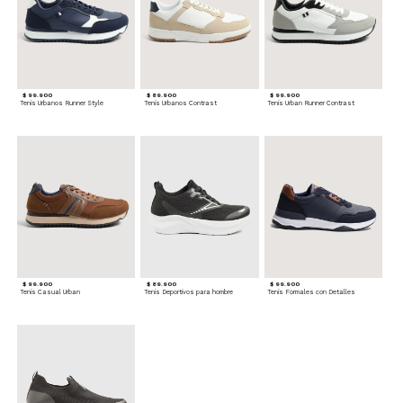
$ 99.900
$ 89.900
$ 99.900
Tenis Urbanos Runner Style
Tenis Urbanos Contrast
Tenis Urban Runner Contrast
$ 99.900
$ 89.900
$ 99.900
Tenis Casual Urban
Tenis Deportivos para hombre
Tenis Formales con Detalles