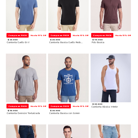
Compra en PACK
Hasta 15% Off
Compra en PACK
Hasta 15% Off
Compra en PACK
Hasta 15% Off
$ 29.900
$ 29.900
$ 49.900
Camiseta Cuello En V
Camiseta Basica Cuello Redondo
Polo Basica
$ 20.900
Compra en PACK
Hasta 15% Off
Compra en PACK
Hasta 15% Off
Camiseta Básica Interior
$ 59.900
$ 39.900
Camiseta Oversize Texturizada
Camiseta Basica con Screen