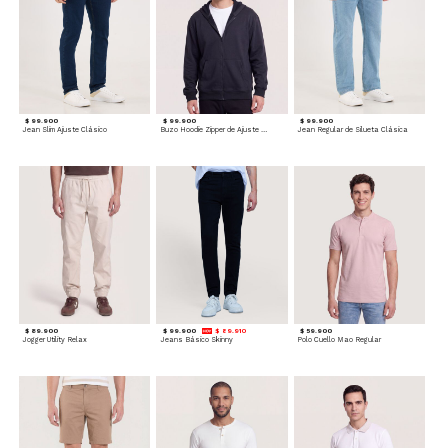
$ 99.900
$ 99.900
$ 99.900
Jean Slim Ajuste Clásico
Buzo Hoodie Zipper de Ajuste Cómodo
Jean Regular de Silueta Clásica
$ 89.900
$ 99.900
$ 89.910
$ 59.900
Jogger Utility Relax
Jeans Básico Skinny
Polo Cuello Mao Regular