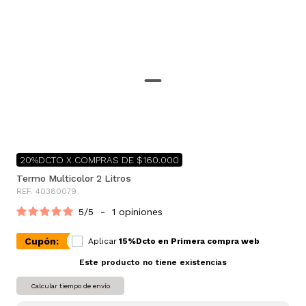
20%DCTO X COMPRAS DE $160.000
Termo Multicolor 2 Litros
REF. 40380079
5
/
5
-
1
opiniones
Cupón:
Aplicar
15%Dcto en Primera compra web
Este producto no tiene existencias
Calcular tiempo de envío