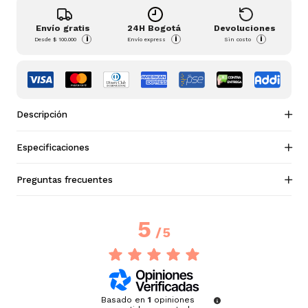
Envío gratis
24H Bogotá
Devoluciones
i
i
i
Desde
$ 100.000
Envío express
Sin costo
Descripción
Especificaciones
Preguntas frecuentes
5
/
5
Basado en
1
opiniones