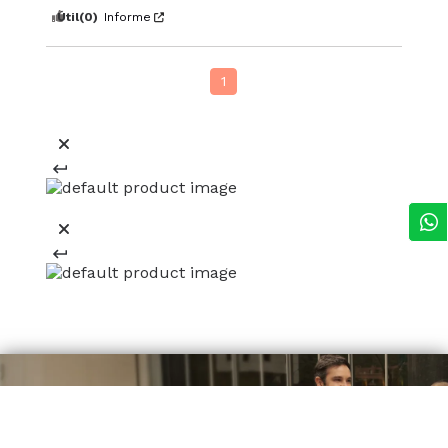
Útil
(0)
Informe
1
Regístrate y recibe 15% off
en tu primera compra online