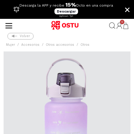
15%
×
Descarga la APP y recibe
Dcto en una compra
Descargar
Aplican TyC
0
Volver
Mujer
Accesorios
Otros accesorios
Otros