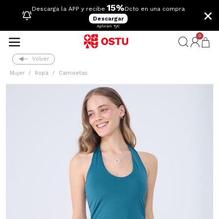
15%
×
Descarga la APP y recibe
Dcto en una compra
Descargar
Aplican TyC
0
Volver
Mujer
Ropa
Camisetas