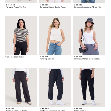
$ 109.900
$ 39.900
$ 39.900
Pantalón Fluido Tiro Alto
Camiseta Básica Cuello Redondo
Camiseta Cropped en Rib con Botones
Camiseta Crop Básica
$ 29.900
$ 29.900
Tank Top Basico
Camiseta Manga Sisa Escotada
$ 79.900
$ 89.900
$ 79.900
Pantalón Wide Leg Burda
Pantalón Jogger con Bolsillos Cargo
Jogger Unicolor