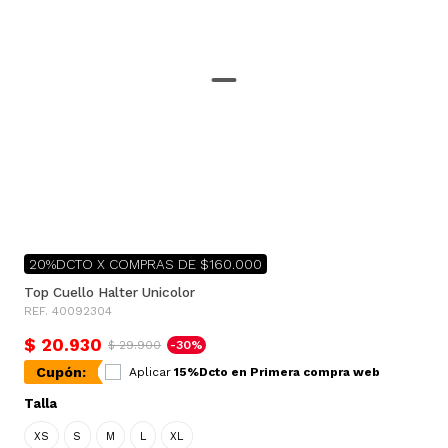
20%DCTO X COMPRAS DE $160.000
Top Cuello Halter Unicolor
REF. 40092304
$ 20.930
$ 29.900
-30%
Cupón:
Aplicar
15%Dcto en Primera compra web
Talla
XS
S
M
L
XL