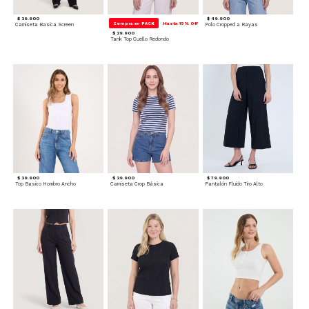
$ 39.900
$ 49.900
Compra en PACK
Hasta 15% Off
Camiseta Basica Screen
Polo Cropped a Rayas
$ 29.900
Tank Top Cuello Redondo
$ 39.900
$ 39.900
$ 79.900
Top Basico Hombro Ancho
Camiseta Crop Básica
Pantalón Fluido Tiro Alto