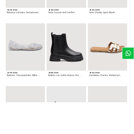
$ 69.900
$ 89.900
$ 99.900
Baletas Caladas Destalonadas
Tenis Casual Knit Comfort
Tenis Chunky Sport Black
$ 49.900
$ 119.900
$ 49.900
Baletas Transparentes Brillantes
Botines con Suela Gruesa Elastizada
Sandalias Planas Metalizadas