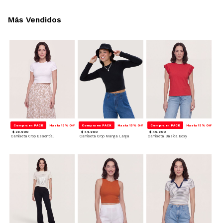
Más Vendidos
Compra en PACK
Hasta 15% Off
Compra en PACK
Hasta 15% Off
Compra en PACK
Hasta 15% Off
$ 39.900
$ 44.900
$ 49.900
Camiseta Crop Essential
Camiseta Crop Manga Larga
Camiseta Basica Boxy