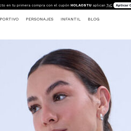
cto en tu primera compra con el cupón
HOLAOSTU
aplican
TyC
Aplicar
PORTIVO
PERSONAJES
INFANTIL
BLOG