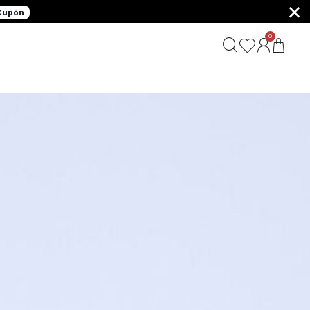
×
 Cupón
0