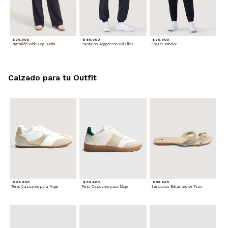
$ 79.900
$ 89.900
$ 79.900
Pantalón Wide Leg Burda
Pantalón Jogger con Bolsillos Cargo
Jogger Unicolor
Calzado para tu Outfit
$ 94.900
$ 89.900
$ 59.900
Tenis Casuales para Mujer
Tenis Casuales para Mujer
Sandalias Brillantes de Tiras