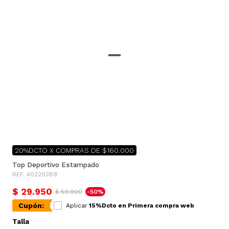
20%DCTO X COMPRAS DE $160.000
Top Deportivo Estampado
REF. 40220389
$ 29.950
$ 59.900
-50%
Cupón:
Aplicar
15%Dcto en Primera compra web
Talla