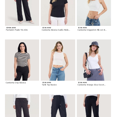
$ 109.900
$ 39.900
$ 39.900
Pantalón Fluido Tiro Alto
Camiseta Básica Cuello Redondo
Camiseta Cropped en Rib con Botones
Camiseta Crop Básica
$ 29.900
$ 29.900
Tank Top Basico
Camiseta Manga Sisa Escotada