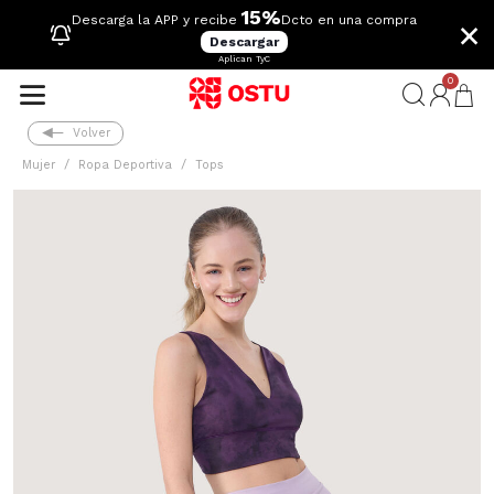
15%
×
Descarga la APP y recibe
Dcto en una compra
Descargar
Aplican TyC
0
Volver
Mujer
Ropa Deportiva
Tops