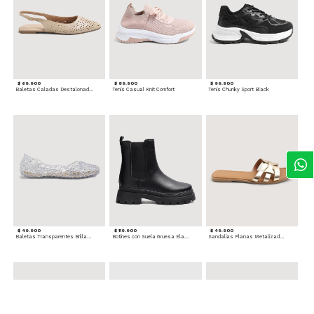
$ 69.900
$ 89.900
$ 99.900
Baletas Caladas Destalonadas
Tenis Casual Knit Comfort
Tenis Chunky Sport Black
$ 49.900
$ 119.900
$ 49.900
Baletas Transparentes Brillantes
Botines con Suela Gruesa Elastizada
Sandalias Planas Metalizadas