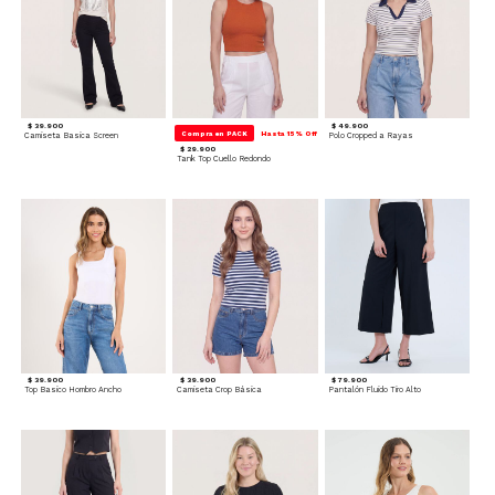
$ 39.900
$ 49.900
Compra en PACK
Hasta 15% Off
Camiseta Basica Screen
Polo Cropped a Rayas
$ 29.900
Tank Top Cuello Redondo
$ 39.900
$ 39.900
$ 79.900
Top Basico Hombro Ancho
Camiseta Crop Básica
Pantalón Fluido Tiro Alto