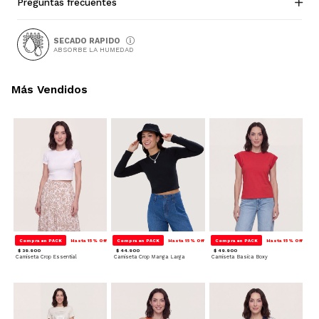
Preguntas frecuentes
SECADO RAPIDO
ABSORBE LA HUMEDAD
Más Vendidos
Compra en PACK
Hasta 15% Off
Compra en PACK
Hasta 15% Off
Compra en PACK
Hasta 15% Off
$ 39.900
$ 44.900
$ 49.900
Camiseta Crop Essential
Camiseta Crop Manga Larga
Camiseta Basica Boxy