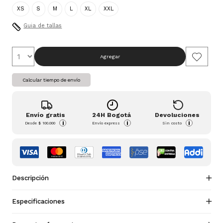
XS
S
M
L
XL
XXL
Guia de tallas
Agregar
Calcular tiempo de envío
Envío gratis
24H Bogotá
Devoluciones
i
i
i
Desde
$ 100.000
Envío express
Sin costo
Descripción
Especificaciones