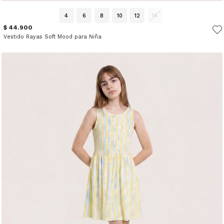
4
6
8
10
12
14
$ 44.900
Vestido Rayas Soft Mood para Niña