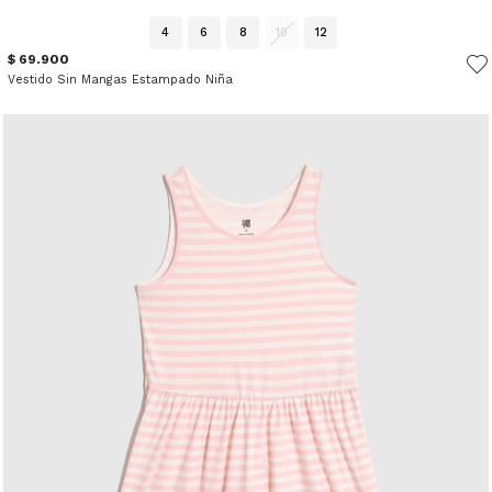
4
6
8
10
12
$ 69.900
Vestido Sin Mangas Estampado Niña