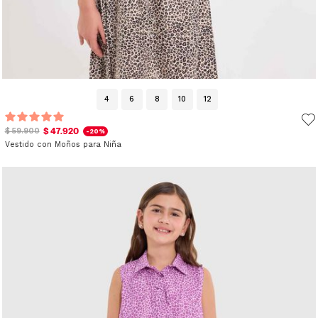
4
6
8
10
12
$ 47.920
$ 59.900
-20%
Vestido con Moños para Niña