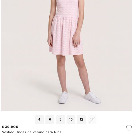
4
6
8
10
12
14
$ 39.900
Vestido Ondas de Verano para Niña