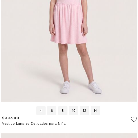
4
6
8
10
12
14
$ 39.900
Vestido Lunares Delicados para Niña