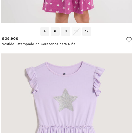
4
6
8
10
12
$ 39.900
Vestido Estampado de Corazones para Niña