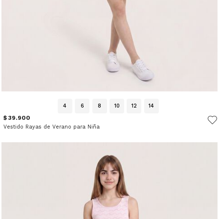
4
6
8
10
12
14
$ 39.900
Vestido Rayas de Verano para Niña