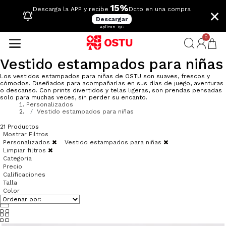
15%
×
Descarga la APP y recibe
Dcto en una compra
Descargar
Aplican TyC
0
Vestido estampados para niñas
Los vestidos estampados para niñas de OSTU son suaves, frescos y
cómodos. Diseñados para acompañarlas en sus días de juego, aventuras
o descanso. Con prints divertidos y telas ligeras, son prendas pensadas
solo para muchas veces, sin perder su encanto.
Personalizados
Vestido estampados para niñas
21
Productos
Mostrar Filtros
Personalizados
Vestido estampados para niñas
Limpiar filtros
Categoria
Precio
Calificaciones
Talla
Color