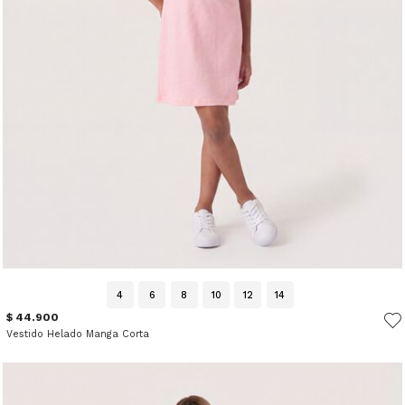
4
6
8
10
12
14
$ 44.900
Vestido Helado Manga Corta