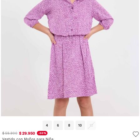
4
6
8
10
12
$ 29.950
$ 59.900
-50%
Vestido con Moños para Niña