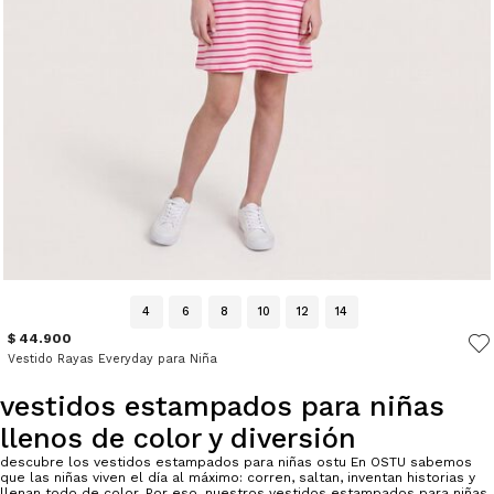
4
6
8
10
12
14
$ 44.900
Vestido Rayas Everyday para Niña
vestidos estampados para niñas
llenos de color y diversión
descubre los vestidos estampados para niñas ostu En OSTU sabemos
que las niñas viven el día al máximo: corren, saltan, inventan historias y
llenan todo de color. Por eso, nuestros vestidos estampados para niñas