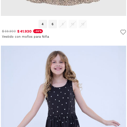
4
6
8
10
12
$ 41.930
$ 59.900
-30%
Vestido con moños para Niña