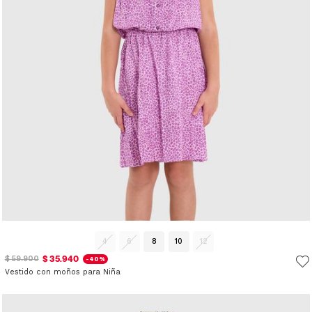
4
6
8
10
12
$ 35.940
$ 59.900
-40%
Vestido con moños para Niña