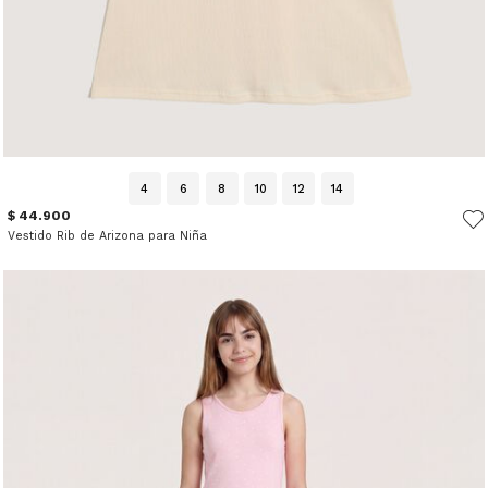
4
6
8
10
12
14
$ 44.900
Vestido Rib de Arizona para Niña