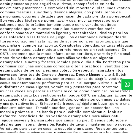
están pensados para seguirles el ritmo, acompañarlas en cada
movimiento y mantener la comodidad sin importar el plan. Cada vestido
combina frescura, suavidad y diseños alegres, con prints llenos de
personajes, colores y detalles que hacen de cada prenda algo especial.
Son vestidos fáciles de poner, lavar y usar muchas veces, porque
sabemos que lo práctico también puede ser divertido. vestidos
estampados que se mueven con ellas Nuestros vestidos están
confeccionados en materiales ligeros y transpirables, ideales para los
días soleados o las tardes de juego. Los estampados incluyen desde
flores y corazones hasta figuras de sus personajes favoritos, para que
cada niña encuentre su favorito. Con siluetas cómodas, cinturas elásticas
y cortes amplios, cada modelo permite moverse sin restricciones. En
OSTU, creemos que la moda infantil debe ser libre, divertida y funcional.
tipos de vestidos estampados para niñas vestidos de algodón
estampados: suaves y frescos, ideales para el día a día. Perfectos para
combinar con unas sandalias cómodas o tenis prácticos . vestidos con
estampados de personajes: una colección especial inspirada en los
universos favoritos de Disney y Universal. Desde Minnie y Lilo & Stitch
hasta los Minions o Jurassic, son prendas llenas de alegría. vestidos
casuales estampados: perfectos para salir al parque, visitar a la familia
o disfrutar en casa. Ligeros, versátiles y pensados para repetirse
muchas veces sin perder su forma ni color. cómo combinar los vestidos
estampados ostu Los vestidos estampados OSTU se adaptan fácilmente
a cualquier clima o plan. En días cálidos, combínalos con unas sandalias
y una gorra divertida . Si hace más fresco, agrégale un buzo ligero o una
chaqueta cómoda . También puedes jugar con los accesorios: una
mochila práctica o una banda para el cabello completan el look sin
esfuerzo. beneficios de los vestidos estampados para niñas ostu
Tejidos suaves y transpirables que cuidan su piel. Diseños coloridos y
alegres que inspiran diversión. Fáciles de lavar y mantener como nuevos.
Versátiles para usar en casa, la escuela o un paseo. Resistentes para
acompañarlas muchas veces. preguntas frecuentes sobre los vestidos