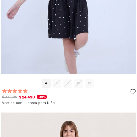
4
6
8
10
12
$ 24.430
$ 34.900
-30%
Vestido con Lunares para Niña