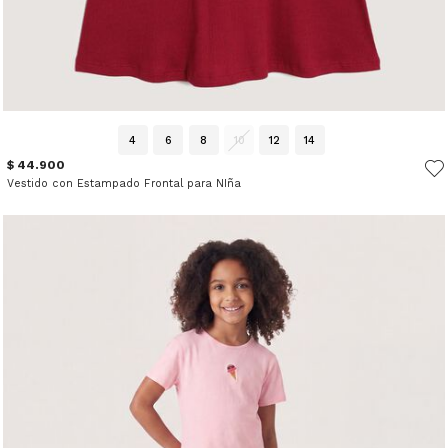
4
6
8
10
12
14
$ 44.900
Vestido con Estampado Frontal para NIña