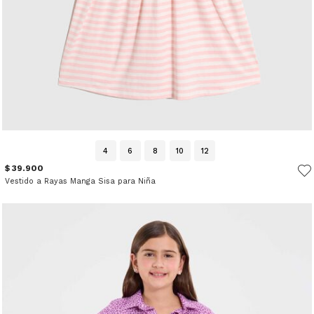
4
6
8
10
12
$ 39.900
Vestido a Rayas Manga Sisa para Niña