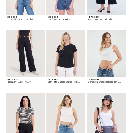
$ 39.900
$ 39.900
$ 79.900
Top Basico Hombro Ancho
Camiseta Crop Básica
Pantalón Fluido Tiro Alto
$ 109.900
$ 39.900
$ 39.900
Pantalón Fluido Tiro Alto
Camiseta Básica Cuello Redondo
Camiseta Cropped en Rib con Botones