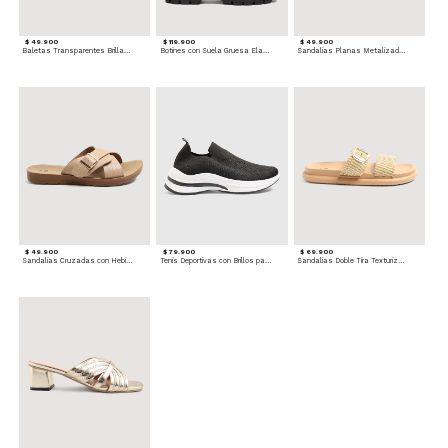
$ 49.900
$ 119.900
$ 49.900
Baletas Transparentes Brillantes
Botines con Suela Gruesa Elastizada
Sandalias Planas Metalizadas
$ 49.900
$ 79.900
$ 69.900
Sandalias Cruzadas con Hebilla
Tenis Deportivas con Brillos para mujer
Sandalias Doble Tira Texturizada