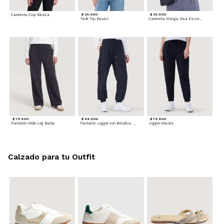
Camiseta Crop Básica
$ 29.900
$ 29.900
Tank Top Basico
Camiseta Manga Sisa Escotada
$ 79.900
$ 89.900
$ 79.900
Pantalón Wide Leg Burda
Pantalón Jogger con Bolsillos Cargo
Jogger Unicolor
Calzado para tu Outfit