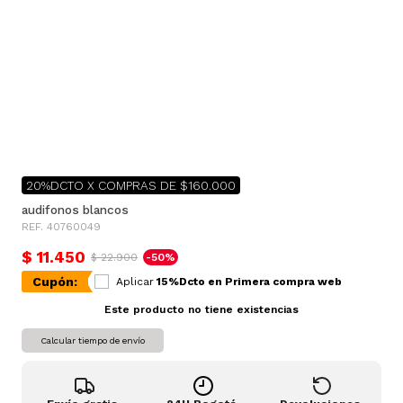
20%DCTO X COMPRAS DE $160.000
audifonos blancos
REF. 40760049
$ 11.450
$ 22.900
-50%
Cupón:
Aplicar
15%Dcto en Primera compra web
Este producto no tiene existencias
Calcular tiempo de envío