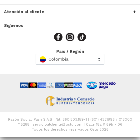
Atención al cliente
Siguenos
País / Región
Colombia
Razón Social: Pash S.A.S | Nit. 860.503.159-1 | (601) 4321896 / 018000
115288 | servicioalcliente@ostu.com | Calle 18a # 69b - 06
Todos los derechos reservados Ostu 2026