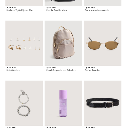
$ 39.900
$ 69.900
$ 29.900
Sombrero Tejido Figuras Mar
Mochila Con Bolsillos
Gorra acanalada unicolor
$ 24.900
$ 69.900
$ 34.900
Set x6 Aretes
Morral Compacto con Bolsillo Frontal
Gafas Doradas
$ 22.900
$ 24.900
$ 29.900