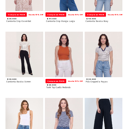
Compra en PACK
Hasta 15% Off
Compra en PACK
Hasta 15% Off
Compra en PACK
Hasta 15% Off
$ 39.900
$ 44.900
$ 49.900
Camiseta Crop Essential
Camiseta Crop Manga Larga
Camiseta Basica Boxy
$ 39.900
$ 49.900
Compra en PACK
Hasta 15% Off
Camiseta Basica Screen
Polo Cropped a Rayas
$ 29.900
Tank Top Cuello Redondo