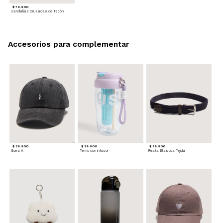
$ 79.900
Sandalias Cruzadas de Tacón
Accesorios para complementar
$ 29.900
$ 29.900
$ 29.900
Gorra A
Termo con infusor
Reata Elastica Tejida