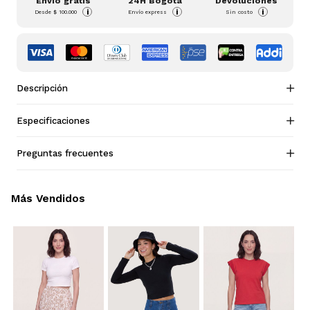
Envío gratis
24H Bogotá
Devoluciones
i
i
i
Desde
$ 100.000
Envío express
Sin costo
Descripción
Especificaciones
Preguntas frecuentes
Más Vendidos