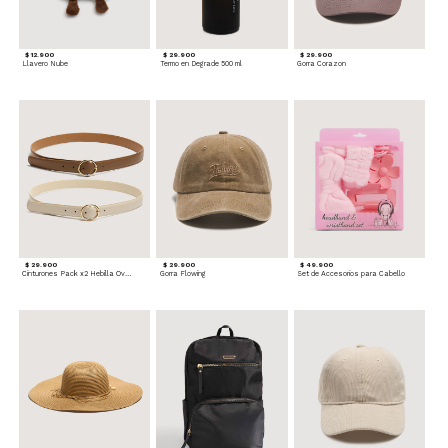
$ 12.900
$ 29.900
$ 29.900
Llavero Nube
Termo en Degrade 500 ml
Gorra Corazon
$ 29.900
$ 29.900
$ 49.900
Cinturones Pack x2 Hebilla Ovalada
Gorra Flowing
Set de Accesorios para Cabello