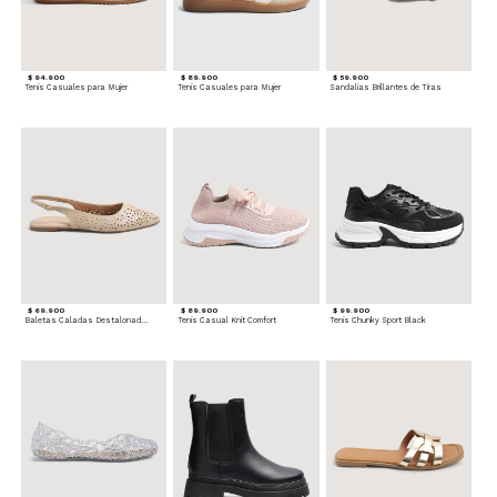
$ 94.900
$ 89.900
$ 59.900
Tenis Casuales para Mujer
Tenis Casuales para Mujer
Sandalias Brillantes de Tiras
$ 69.900
$ 89.900
$ 99.900
Baletas Caladas Destalonadas
Tenis Casual Knit Comfort
Tenis Chunky Sport Black