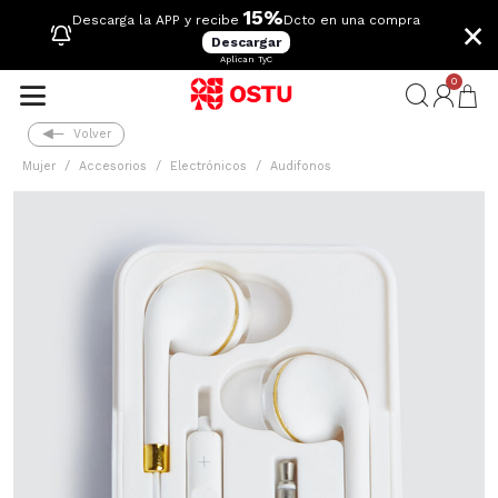
15%
×
Descarga la APP y recibe
Dcto en una compra
Descargar
Aplican TyC
0
Volver
Mujer
Accesorios
Electrónicos
Audifonos