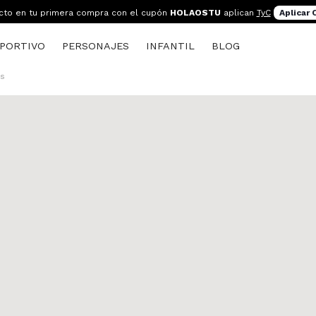
cto en tu primera compra con el cupón
HOLAOSTU
aplican
TyC
Aplicar
PORTIVO
PERSONAJES
INFANTIL
BLOG
as