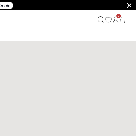
×
 Cupón
0