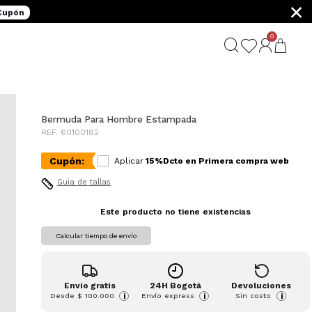
×
 Cupón
0
Bermuda Para Hombre Estampada
REF. 60100182
Cupón:
Aplicar
15%Dcto en Primera compra web
Guia de tallas
Este producto no tiene existencias
Calcular tiempo de envío
Envío gratis
24H Bogotá
Devoluciones
Desde
$ 100.000
Envío express
Sin costo
i
i
i