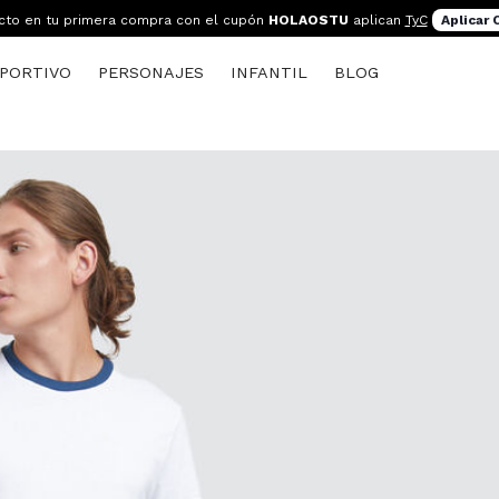
cto en tu primera compra con el cupón
HOLAOSTU
aplican
TyC
Aplicar
PORTIVO
PERSONAJES
INFANTIL
BLOG