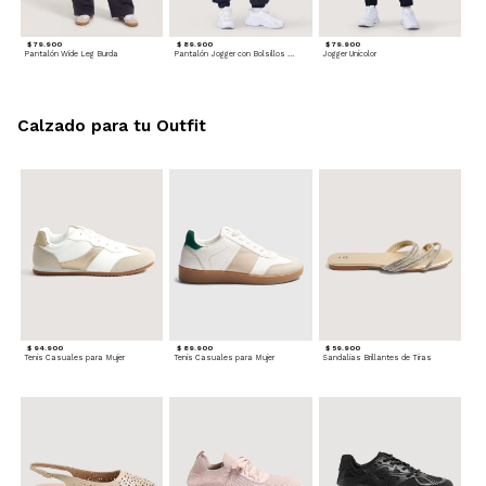
$ 79.900
$ 89.900
$ 79.900
Pantalón Wide Leg Burda
Pantalón Jogger con Bolsillos Cargo
Jogger Unicolor
Calzado para tu Outfit
$ 94.900
$ 89.900
$ 59.900
Tenis Casuales para Mujer
Tenis Casuales para Mujer
Sandalias Brillantes de Tiras