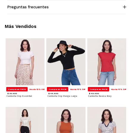
Preguntas frecuentes
Más Vendidos
Compra en PACK
Hasta 15% Off
Compra en PACK
Hasta 15% Off
Compra en PACK
Hasta 15% Off
$ 39.900
$ 44.900
$ 49.900
Camiseta Crop Essential
Camiseta Crop Manga Larga
Camiseta Basica Boxy