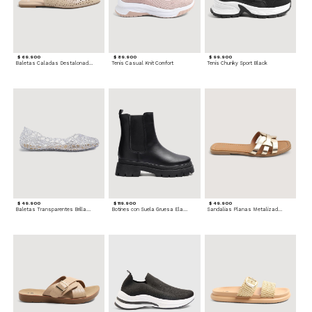
$ 69.900
$ 89.900
$ 99.900
Baletas Caladas Destalonadas
Tenis Casual Knit Comfort
Tenis Chunky Sport Black
$ 49.900
$ 119.900
$ 49.900
Baletas Transparentes Brillantes
Botines con Suela Gruesa Elastizada
Sandalias Planas Metalizadas