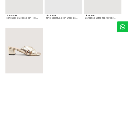
$ 49.900
$ 79.900
$ 69.900
Sandalias Cruzadas con Hebilla
Tenis Deportivas con Brillos para mujer
Sandalias Doble Tira Texturizada
$ 79.900
Sandalias Cruzadas de Tacón
Accesorios para complementar