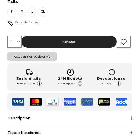
Talla
S
M
L
XL
Guia de tallas
Agregar
Calcular tiempo de envío
Envío gratis
24H Bogotá
Devoluciones
i
i
i
Desde
$ 100.000
Envío express
Sin costo
Descripción
Especificaciones