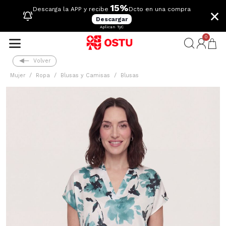
15%
×
Descarga la APP y recibe
Dcto en una compra
Descargar
Aplican TyC
0
Volver
Mujer
Ropa
Blusas y Camisas
Blusas