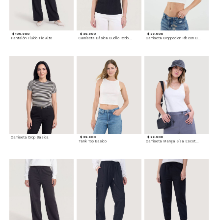
$ 109.900
$ 39.900
$ 39.900
Pantalón Fluido Tiro Alto
Camiseta Básica Cuello Redondo
Camiseta Cropped en Rib con Botones
Camiseta Crop Básica
$ 29.900
$ 29.900
Tank Top Basico
Camiseta Manga Sisa Escotada