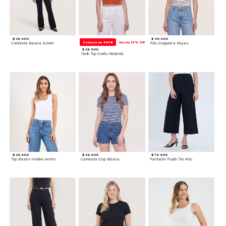
$ 39.900
$ 49.900
Compra en PACK
Hasta 15% Off
Camiseta Basica Screen
Polo Cropped a Rayas
$ 29.900
Tank Top Cuello Redondo
$ 39.900
$ 39.900
$ 79.900
Top Basico Hombro Ancho
Camiseta Crop Básica
Pantalón Fluido Tiro Alto