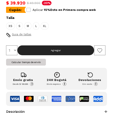
$ 39.920
$ 49.900
-20%
Cupón:
Aplicar
15%Dcto en Primera compra web
Talla
XS
S
M
L
XL
Guia de tallas
Agregar
Calcular tiempo de envío
Envío gratis
24H Bogotá
Devoluciones
i
i
i
Desde
$ 100.000
Envío express
Sin costo
Descripción