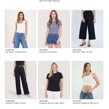
Tank Top Cuello Redondo
$ 39.900
$ 39.900
$ 79.900
Top Basico Hombro Ancho
Camiseta Crop Básica
Pantalón Fluido Tiro Alto
$ 109.900
$ 39.900
$ 39.900
Pantalón Fluido Tiro Alto
Camiseta Básica Cuello Redondo
Camiseta Cropped en Rib con Botones