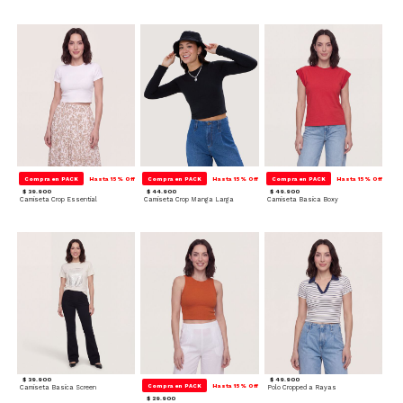
Compra en PACK
Hasta 15% Off
Compra en PACK
Hasta 15% Off
Compra en PACK
Hasta 15% Off
$ 39.900
$ 44.900
$ 49.900
Camiseta Crop Essential
Camiseta Crop Manga Larga
Camiseta Basica Boxy
$ 39.900
$ 49.900
Compra en PACK
Hasta 15% Off
Camiseta Basica Screen
Polo Cropped a Rayas
$ 29.900