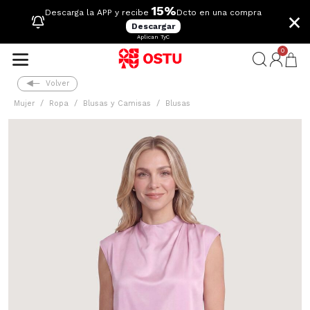
15%
×
Descarga la APP y recibe
Dcto en una compra
Descargar
Aplican TyC
0
Volver
Mujer
Ropa
Blusas y Camisas
Blusas