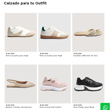
Calzado para tu Outfit
$ 94.900
$ 89.900
$ 59.900
Tenis Casuales para Mujer
Tenis Casuales para Mujer
Sandalias Brillantes de Tiras
$ 69.900
$ 89.900
$ 99.900
Baletas Caladas Destalonadas
Tenis Casual Knit Comfort
Tenis Chunky Sport Black