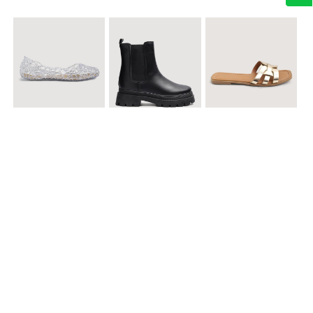
$ 49.900
$ 119.900
$ 49.900
Baletas Transparentes Brillantes
Botines con Suela Gruesa Elastizada
Sandalias Planas Metalizadas
$ 49.900
$ 79.900
$ 69.900
Sandalias Cruzadas con Hebilla
Tenis Deportivas con Brillos para mujer
Sandalias Doble Tira Texturizada