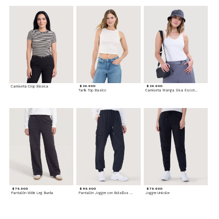
Camiseta Crop Básica
$ 29.900
$ 29.900
Tank Top Basico
Camiseta Manga Sisa Escotada
$ 79.900
$ 89.900
$ 79.900
Pantalón Wide Leg Burda
Pantalón Jogger con Bolsillos Cargo
Jogger Unicolor