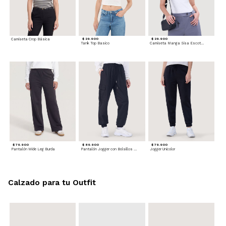
Camiseta Crop Básica
$ 29.900
$ 29.900
Tank Top Basico
Camiseta Manga Sisa Escotada
$ 79.900
$ 89.900
$ 79.900
Pantalón Wide Leg Burda
Pantalón Jogger con Bolsillos Cargo
Jogger Unicolor
Calzado para tu Outfit