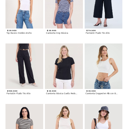
$ 39.900
$ 39.900
$ 79.900
Top Basico Hombro Ancho
Camiseta Crop Básica
Pantalón Fluido Tiro Alto
$ 109.900
$ 39.900
$ 39.900
Pantalón Fluido Tiro Alto
Camiseta Básica Cuello Redondo
Camiseta Cropped en Rib con Botones