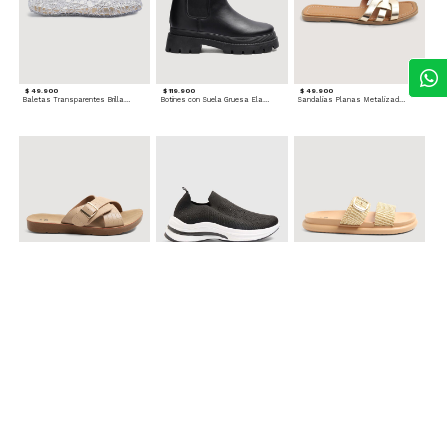
$ 49.900
$ 119.900
$ 49.900
Baletas Transparentes Brillantes
Botines con Suela Gruesa Elastizada
Sandalias Planas Metalizadas
$ 49.900
$ 79.900
$ 69.900
Sandalias Cruzadas con Hebilla
Tenis Deportivas con Brillos para mujer
Sandalias Doble Tira Texturizada