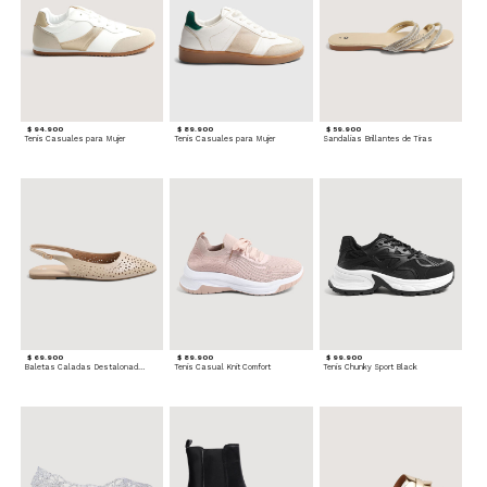
$ 94.900
$ 89.900
$ 59.900
Tenis Casuales para Mujer
Tenis Casuales para Mujer
Sandalias Brillantes de Tiras
$ 69.900
$ 89.900
$ 99.900
Baletas Caladas Destalonadas
Tenis Casual Knit Comfort
Tenis Chunky Sport Black