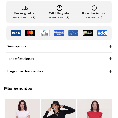
Envío gratis
24H Bogotá
Devoluciones
i
i
i
Desde
$ 100.000
Envío express
Sin costo
Descripción
Especificaciones
Preguntas frecuentes
Más Vendidos