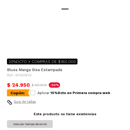
20%DCTO X COMPRAS DE $160.000
Blusa Manga Sisa Estampada
REF. 40120820
$ 24.950
$ 49.900
-50%
Cupón:
Aplicar
15%Dcto en Primera compra web
Guia de tallas
Este producto no tiene existencias
Calcular tiempo de envío