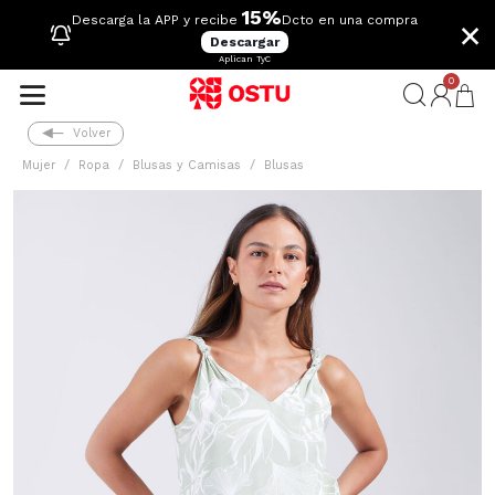
15%
×
Descarga la APP y recibe
Dcto en una compra
Descargar
Aplican TyC
0
Volver
Mujer
Ropa
Blusas y Camisas
Blusas