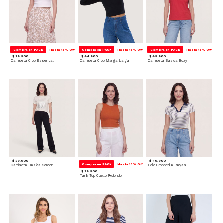
Compra en PACK
Hasta 15% Off
Compra en PACK
Hasta 15% Off
Compra en PACK
Hasta 15% Off
$ 39.900
$ 44.900
$ 49.900
Camiseta Crop Essential
Camiseta Crop Manga Larga
Camiseta Basica Boxy
$ 39.900
$ 49.900
Compra en PACK
Hasta 15% Off
Camiseta Basica Screen
Polo Cropped a Rayas
$ 29.900
Tank Top Cuello Redondo