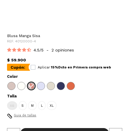
Blusa Manga Sisa
REF. 40120000-4
4.5
/
5
-
2
opiniones
$ 59.900
Cupón:
Aplicar
15%Dcto en Primera compra web
Color
Talla
XS
S
M
L
XL
Guia de tallas