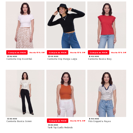
Compra en PACK
Hasta 15% Off
Compra en PACK
Hasta 15% Off
Compra en PACK
Hasta 15% Off
$ 39.900
$ 44.900
$ 49.900
Camiseta Crop Essential
Camiseta Crop Manga Larga
Camiseta Basica Boxy
$ 39.900
$ 49.900
Compra en PACK
Hasta 15% Off
Camiseta Basica Screen
Polo Cropped a Rayas
$ 29.900
Tank Top Cuello Redondo