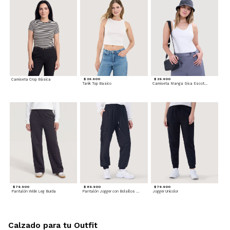
Camiseta Crop Básica
$ 29.900
$ 29.900
Tank Top Basico
Camiseta Manga Sisa Escotada
$ 79.900
$ 89.900
$ 79.900
Pantalón Wide Leg Burda
Pantalón Jogger con Bolsillos Cargo
Jogger Unicolor
Calzado para tu Outfit