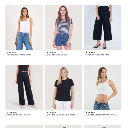
$ 39.900
$ 39.900
$ 79.900
Top Basico Hombro Ancho
Camiseta Crop Básica
Pantalón Fluido Tiro Alto
$ 109.900
$ 39.900
$ 39.900
Pantalón Fluido Tiro Alto
Camiseta Básica Cuello Redondo
Camiseta Cropped en Rib con Botones