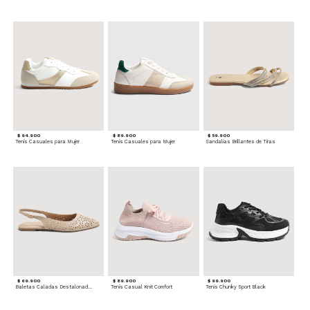
$ 94.900
$ 89.900
$ 59.900
Tenis Casuales para Mujer
Tenis Casuales para Mujer
Sandalias Brillantes de Tiras
$ 69.900
$ 89.900
$ 99.900
Baletas Caladas Destalonadas
Tenis Casual Knit Comfort
Tenis Chunky Sport Black