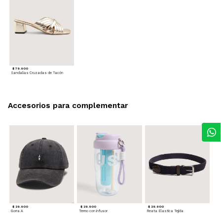
$ 79.900
Sandalias Cruzadas de Tacón
Accesorios para complementar
$ 29.900
$ 29.900
$ 29.900
Gorra A
Termo con infusor
Reata Elastica Tejida