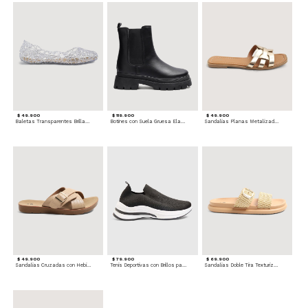
$ 49.900
$ 119.900
$ 49.900
Baletas Transparentes Brillantes
Botines con Suela Gruesa Elastizada
Sandalias Planas Metalizadas
$ 49.900
$ 79.900
$ 69.900
Sandalias Cruzadas con Hebilla
Tenis Deportivas con Brillos para mujer
Sandalias Doble Tira Texturizada