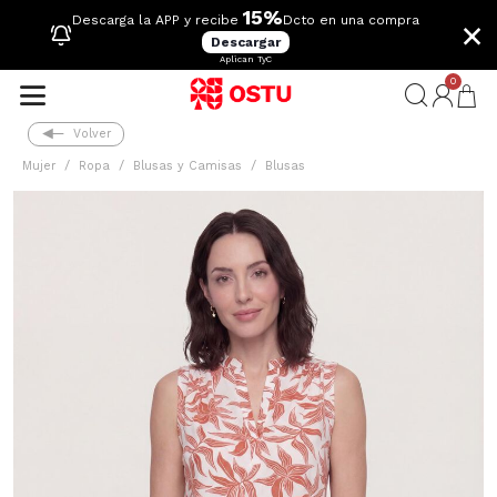
15%
×
Descarga la APP y recibe
Dcto en una compra
Descargar
Aplican TyC
0
Volver
Mujer
Ropa
Blusas y Camisas
Blusas