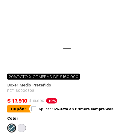
20%DCTO X COMPRAS DE $160.000
Boxer Medio Preteñido
REF. 60000508
$ 17.910
$ 19.900
-10%
Cupón:
Aplicar
15%Dcto en Primera compra web
Color