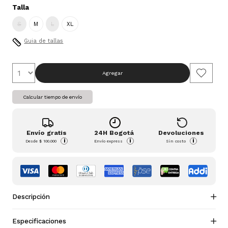
Talla
S
M
L
XL
Guia de tallas
Agregar
Calcular tiempo de envío
Envío gratis
24H Bogotá
Devoluciones
i
i
i
Desde
$ 100.000
Envío express
Sin costo
Descripción
Especificaciones