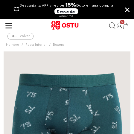
15%
×
Descarga la APP y recibe
Dcto en una compra
Descargar
Aplican TyC
0
Volver
Hombre
Ropa Interior
Boxers