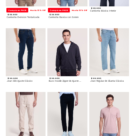
$ 20.900
Compra en PACK
Hasta 15% Off
Compra en PACK
Hasta 15% Off
Camiseta Básica Interior
$ 59.900
$ 39.900
Camiseta Oversize Texturizada
Camiseta Basica con Screen
$ 99.900
$ 99.900
$ 99.900
Jean Slim Ajuste Clásico
Buzo Hoodie Zipper de Ajuste Cómodo
Jean Regular de Silueta Clásica