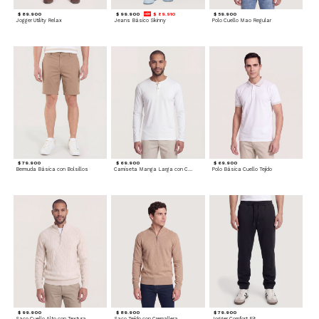
$ 89.900
$ 99.900
$ 89.910
$ 59.900
Jogger Utility Relax
Jeans Básico Skinny
Polo Cuello Mao Regular
$ 79.900
$ 69.900
$ 69.900
Bermuda Básica con Bolsillos
Camiseta Manga Larga con Cuello Henley
Polo Básica Cuello Tejido
$ 99.900
$ 89.900
$ 79.900
Saco Cuello Alto con Textura Trenzada
Saco Tejido con Cremallera
Jogger Comfort Fit