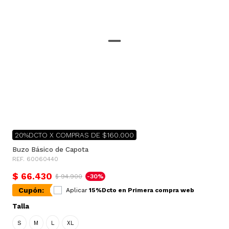
20%DCTO X COMPRAS DE $160.000
Buzo Básico de Capota
REF. 60060440
$ 66.430
$ 94.900
-30%
Cupón:
Aplicar
15%Dcto en Primera compra web
Talla
S
M
L
XL