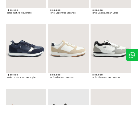
$ 89.900
$ 99.900
$ 89.900
Tenis Knit Air Movement
Tenis Deportivos Urbanos
Tenis Casual Urban Lines
$ 99.900
$ 89.900
$ 99.900
Tenis Urbanos Runner Style
Tenis Urbanos Contrast
Tenis Urban Runner Contrast