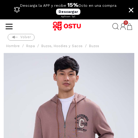
15%
×
Descarga la APP y recibe
Dcto en una compra
Descargar
Aplican TyC
0
Volver
Hombre
Ropa
Buzos, Hoodies y Sacos
Buzos