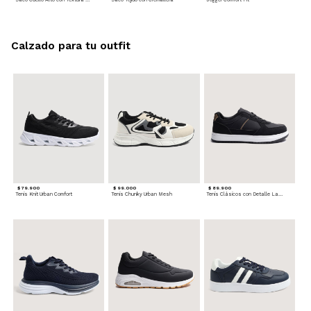
Calzado para tu outfit
$ 79.900
$ 99.000
$ 89.900
Tenis Knit Urban Comfort
Tenis Chunky Urban Mesh
Tenis Clásicos con Detalle Lateral