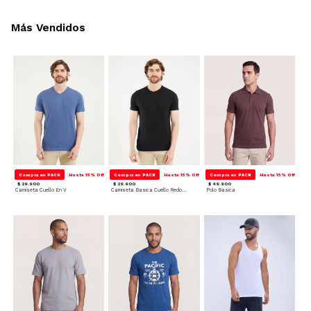
Más Vendidos
Compra en PACK
Hasta 15% Off
Compra en PACK
Hasta 15% Off
Compra en PACK
Hasta 15% Off
$ 29.900
$ 29.900
$ 49.900
Camiseta Cuello En V
Camiseta Basica Cuello Redondo
Polo Basica