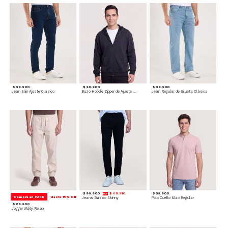
$ 99.900
$ 99.900
$ 99.900
Jean Slim Ajuste Clásico
Buzo Hoodie Zipper de Ajuste Cómodo
Jean Regular de Silueta Clásica
$ 99.900
$ 89.910
$ 59.900
Compra en PACK
Hasta 15% Off
Jeans Básico Skinny
Polo Cuello Mao Regular
$ 89.900
Jogger Utility Relax