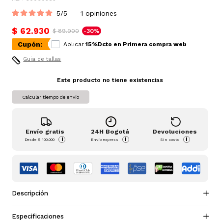
5
/
5
-
1
opiniones
$ 62.930
$ 89.900
-30%
Cupón:
Aplicar
15%Dcto en Primera compra web
Guia de tallas
Este producto no tiene existencias
Calcular tiempo de envío
Envío gratis
24H Bogotá
Devoluciones
i
i
i
Desde
$ 100.000
Envío express
Sin costo
Descripción
Especificaciones