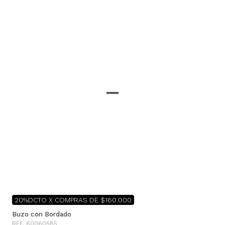
20%DCTO X COMPRAS DE $160.000
Buzo con Bordado
REF. 60060585