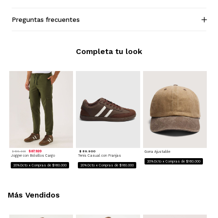
Preguntas frecuentes
Completa tu look
$ 87.920
$ 89.900
Gorra Ajustable
$ 109.900
Jogger con Bolsillos Cargo
Tenis Casual con Franjas
20%Dcto x Compras de $160.000
20%Dcto x Compras de $160.000
20%Dcto x Compras de $160.000
Más Vendidos