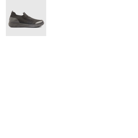
$ 79.900
Tenis Deportivos sin Cordones para hombre
Accesorios para complementar
$ 29.900
$ 29.900
$ 29.900
Gorra A
Termo con infusor
Reata Elastica Tejida