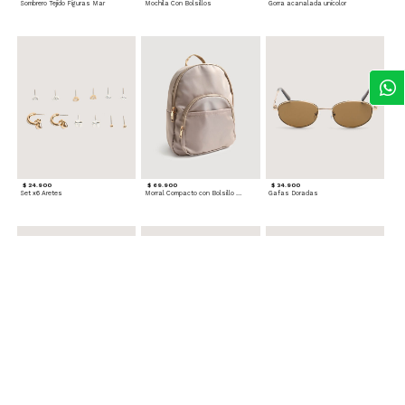
Sombrero Tejido Figuras Mar
Mochila Con Bolsillos
Gorra acanalada unicolor
$ 24.900
$ 69.900
$ 34.900
Set x6 Aretes
Morral Compacto con Bolsillo Frontal
Gafas Doradas
$ 22.900
$ 24.900
$ 29.900
Set Pulseras Plateadas
Splash Corporal PURPLE PASSION - Floral
Reata Tejida