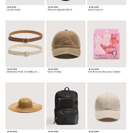
$ 12.900
$ 29.900
$ 29.900
Llavero Nube
Termo en Degrade 500 ml
Gorra Corazon
$ 29.900
$ 29.900
$ 49.900
Cinturones Pack x2 Hebilla Ovalada
Gorra Flowing
Set de Accesorios para Cabello
$ 39.900
$ 69.900
$ 29.900