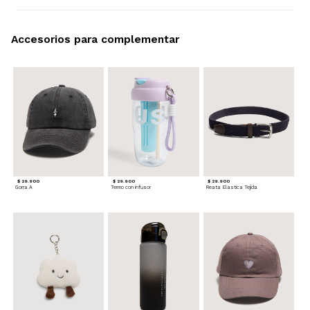
Accesorios para complementar
$ 29.900
$ 29.900
$ 29.900
Gorra A
Termo con infusor
Reata Elastica Tejida