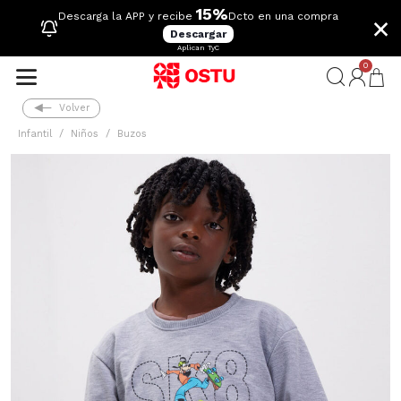
15%
×
Descarga la APP y recibe
Dcto en una compra
Descargar
Aplican TyC
0
Volver
Infantil
Niños
Buzos