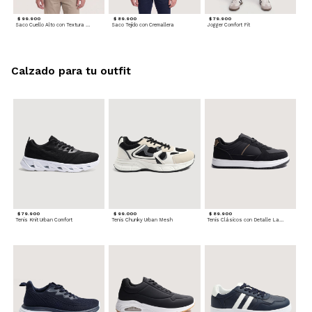
$ 99.900
$ 89.900
$ 79.900
Saco Cuello Alto con Textura Trenzada
Saco Tejido con Cremallera
Jogger Comfort Fit
Calzado para tu outfit
$ 79.900
$ 99.000
$ 89.900
Tenis Knit Urban Comfort
Tenis Chunky Urban Mesh
Tenis Clásicos con Detalle Lateral