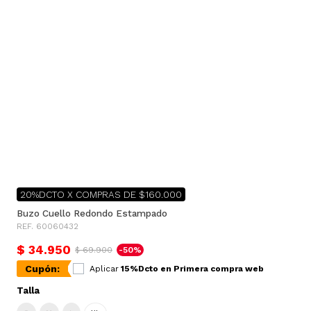
20%DCTO X COMPRAS DE $160.000
Buzo Cuello Redondo Estampado
REF. 60060432
$ 34.950
$ 69.900
-50%
Cupón:
Aplicar
15%Dcto en Primera compra web
Talla