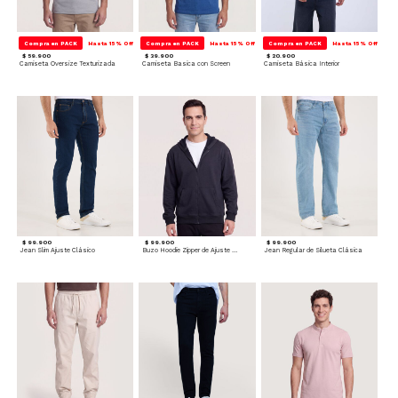
Compra en PACK
Hasta 15% Off
Compra en PACK
Hasta 15% Off
Compra en PACK
Hasta 15% Off
$ 59.900
$ 39.900
$ 20.900
Camiseta Oversize Texturizada
Camiseta Basica con Screen
Camiseta Básica Interior
$ 99.900
$ 99.900
$ 99.900
Jean Slim Ajuste Clásico
Buzo Hoodie Zipper de Ajuste Cómodo
Jean Regular de Silueta Clásica