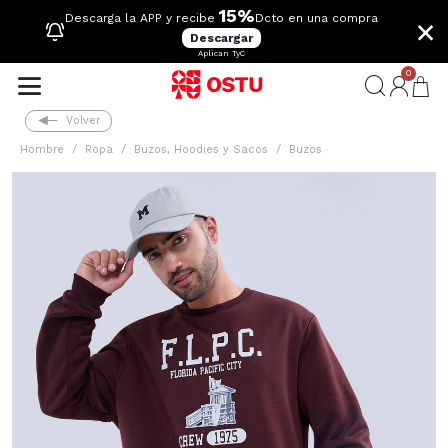
15%
×
Descarga la APP y recibe
Dcto en una compra
Descargar
Aplican TyC
0
Volver
Hombre
Ropa
Buzos, Hoodies y Sacos
Buzos