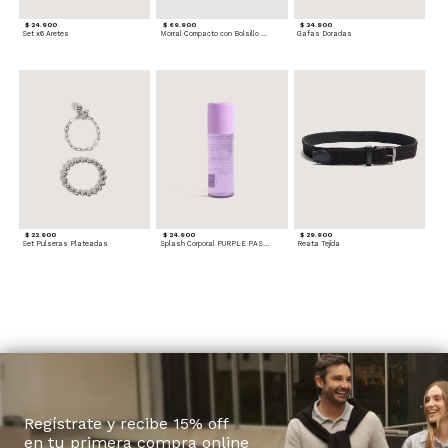
$ 24.900
$ 69.900
$ 34.900
Set x6 Aretes
Morral Compacto con Bolsillo Frontal
Gafas Doradas
$ 22.900
$ 24.900
$ 29.900
Set Pulseras Plateadas
Splash Corporal PURPLE PASSION - Floral
Reata Tejida
Regístrate y recibe 15% off
en tu primera compra online