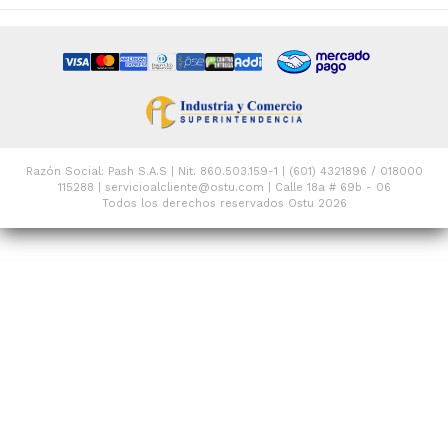
Razón Social: Pash S.A.S | Nit. 860.503.159-1 | (601) 4321896 / 018000
115288 | servicioalcliente@ostu.com | Calle 18a # 69b - 06
Todos los derechos reservados Ostu 2026