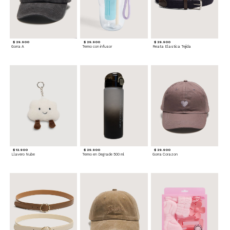
$ 29.900
$ 29.900
$ 29.900
Gorra A
Termo con infusor
Reata Elastica Tejida
$ 12.900
$ 29.900
$ 29.900
Llavero Nube
Termo en Degrade 500 ml
Gorra Corazon