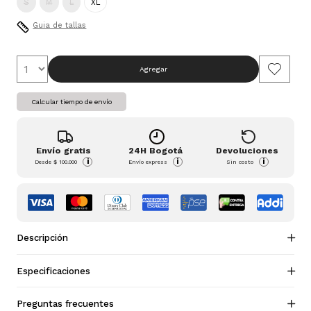
S
M
L
XL
Guia de tallas
Agregar
Calcular tiempo de envío
Envío gratis
24H Bogotá
Devoluciones
i
i
i
Desde
$ 100.000
Envío express
Sin costo
Descripción
Especificaciones
Preguntas frecuentes