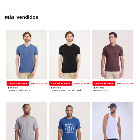
Más Vendidos
Compra en PACK
Hasta 15% Off
Compra en PACK
Hasta 15% Off
Compra en PACK
Hasta 15% Off
$ 29.900
$ 29.900
$ 49.900
Camiseta Cuello En V
Camiseta Basica Cuello Redondo
Polo Basica