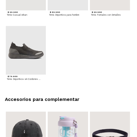
$ 99.900
$ 89.900
$ 99.900
Tenis Casual Urban
Tenis Deportivos para hombre
Tenis Formales con Detalles
$ 79.900
Tenis Deportivos sin Cordones para hombre
Accesorios para complementar