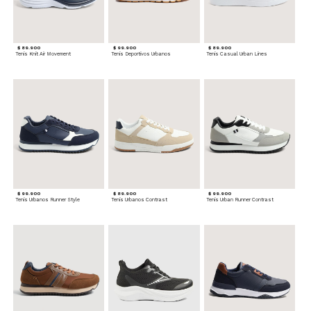
$ 89.900
$ 99.900
$ 89.900
Tenis Knit Air Movement
Tenis Deportivos Urbanos
Tenis Casual Urban Lines
$ 99.900
$ 89.900
$ 99.900
Tenis Urbanos Runner Style
Tenis Urbanos Contrast
Tenis Urban Runner Contrast