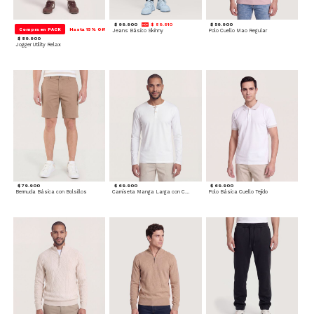
$ 99.900
$ 89.910
$ 59.900
Compra en PACK
Hasta 15% Off
Jeans Básico Skinny
Polo Cuello Mao Regular
$ 89.900
Jogger Utility Relax
$ 79.900
$ 69.900
$ 69.900
Bermuda Básica con Bolsillos
Camiseta Manga Larga con Cuello Henley
Polo Básica Cuello Tejido