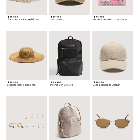
$ 29.900
$ 29.900
$ 49.900
Cinturones Pack x2 Hebilla Ovalada
Gorra Flowing
Set de Accesorios para Cabello
$ 39.900
$ 69.900
$ 29.900
Sombrero Tejido Figuras Mar
Mochila Con Bolsillos
Gorra acanalada unicolor