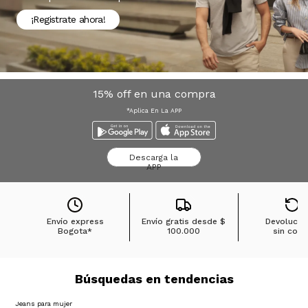
¡Registrate ahora!
15% off en una compra
*Aplica En La APP
Descarga la
APP
Envío express
Envío gratis desde
$
Devolucio
Bogota*
100.000
sin cost
Búsquedas en tendencias
Jeans para mujer