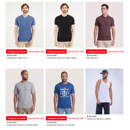
Compra en PACK
Hasta 15% Off
Compra en PACK
Hasta 15% Off
Compra en PACK
Hasta 15% Off
$ 29.900
$ 29.900
$ 49.900
Camiseta Cuello En V
Camiseta Basica Cuello Redondo
Polo Basica
$ 20.900
Compra en PACK
Hasta 15% Off
Compra en PACK
Hasta 15% Off
Camiseta Básica Interior
$ 59.900
$ 39.900
Camiseta Oversize Texturizada
Camiseta Basica con Screen