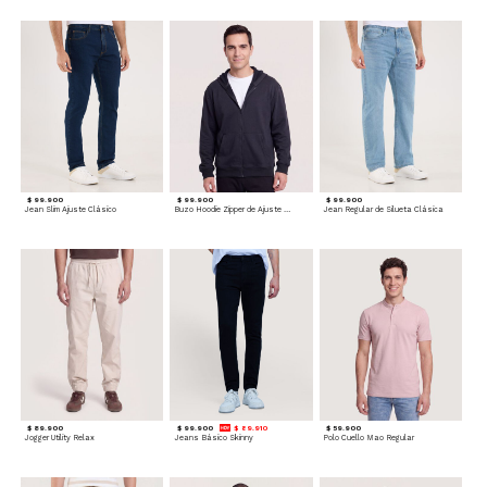
$ 99.900
$ 99.900
$ 99.900
Jean Slim Ajuste Clásico
Buzo Hoodie Zipper de Ajuste Cómodo
Jean Regular de Silueta Clásica
$ 89.900
$ 99.900
$ 89.910
$ 59.900
Jogger Utility Relax
Jeans Básico Skinny
Polo Cuello Mao Regular