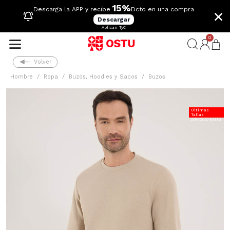
15%
×
Descarga la APP y recibe
Dcto en una compra
Descargar
Aplican TyC
0
Volver
Hombre
Ropa
Buzos, Hoodies y Sacos
Buzos
Últimas
Tallas
20%Dcto Extra