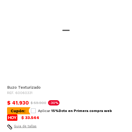
Buzo Texturizado
REF. 60060331
$ 41.930
$ 59.900
-30%
Cupón:
Aplicar
15%Dcto en Primera compra web
$ 33.544
Guia de tallas