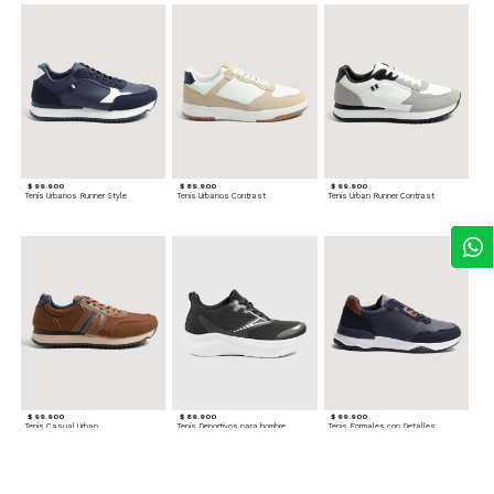
$ 99.900
$ 89.900
$ 99.900
Tenis Urbanos Runner Style
Tenis Urbanos Contrast
Tenis Urban Runner Contrast
$ 99.900
$ 89.900
$ 99.900
Tenis Casual Urban
Tenis Deportivos para hombre
Tenis Formales con Detalles