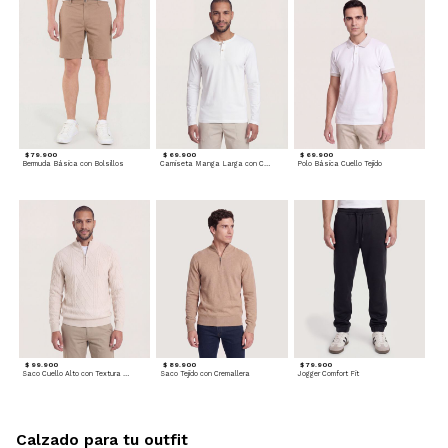
$ 79.900
$ 69.900
$ 69.900
Bermuda Básica con Bolsillos
Camiseta Manga Larga con Cuello Henley
Polo Básica Cuello Tejido
$ 99.900
$ 89.900
$ 79.900
Saco Cuello Alto con Textura Trenzada
Saco Tejido con Cremallera
Jogger Comfort Fit
Calzado para tu outfit