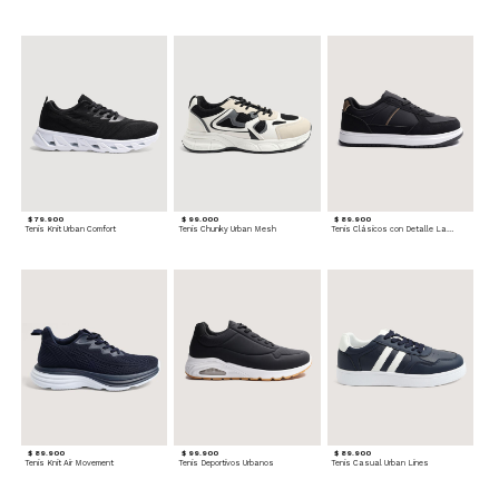
$ 79.900
$ 99.000
$ 89.900
Tenis Knit Urban Comfort
Tenis Chunky Urban Mesh
Tenis Clásicos con Detalle Lateral
$ 89.900
$ 99.900
$ 89.900
Tenis Knit Air Movement
Tenis Deportivos Urbanos
Tenis Casual Urban Lines