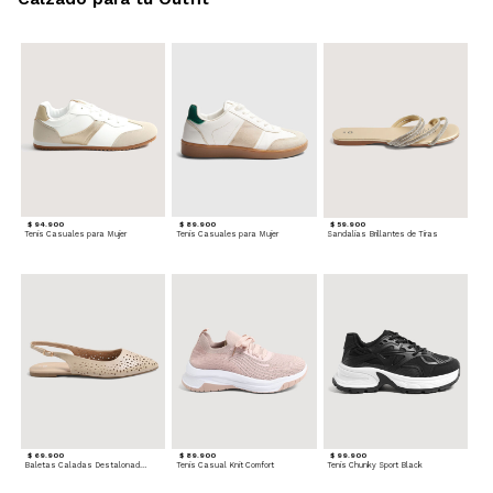
$ 94.900
$ 89.900
$ 59.900
Tenis Casuales para Mujer
Tenis Casuales para Mujer
Sandalias Brillantes de Tiras
$ 69.900
$ 89.900
$ 99.900
Baletas Caladas Destalonadas
Tenis Casual Knit Comfort
Tenis Chunky Sport Black