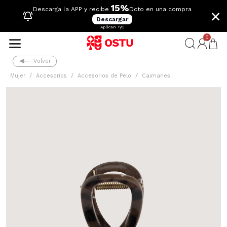
15%
×
Descarga la APP y recibe
Dcto en una compra
Descargar
Aplican TyC
0
Volver
Mujer
Accesorios
Accesorios de Pelo
Caimanes