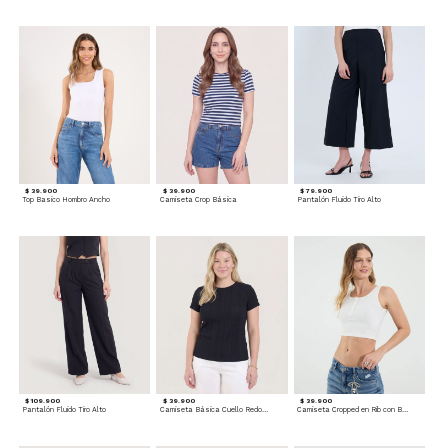
$ 39.900
$ 39.900
$ 79.900
Top Basico Hombro Ancho
Camiseta Crop Básica
Pantalón Fluido Tiro Alto
$ 109.900
$ 39.900
$ 39.900
Pantalón Fluido Tiro Alto
Camiseta Básica Cuello Redondo
Camiseta Cropped en Rib con Botones