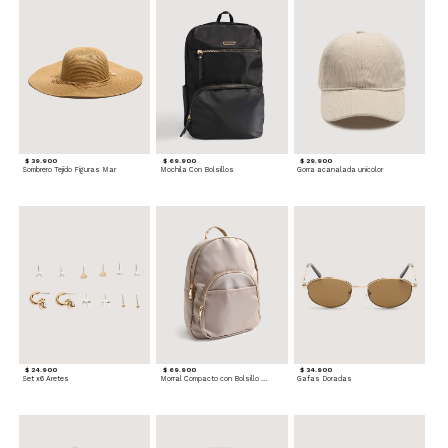
$ 39.900
$ 69.900
$ 29.900
Sombrero Tejido Figuras Mar
Mochila Con Bolsillos
Gorra acanalada unicolor
$ 24.900
$ 69.900
$ 34.900
Set x6 Aretes
Morral Compacto con Bolsillo Frontal
Gafas Doradas