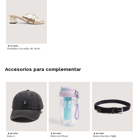
$ 79.900
Sandalias Cruzadas de Tacón
Accesorios para complementar
$ 29.900
$ 29.900
$ 29.900
Gorra A
Termo con infusor
Reata Elastica Tejida