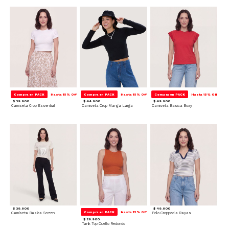
Compra en PACK
Hasta 15% Off
Compra en PACK
Hasta 15% Off
Compra en PACK
Hasta 15% Off
$ 39.900
$ 44.900
$ 49.900
Camiseta Crop Essential
Camiseta Crop Manga Larga
Camiseta Basica Boxy
$ 39.900
$ 49.900
Compra en PACK
Hasta 15% Off
Camiseta Basica Screen
Polo Cropped a Rayas
$ 29.900
Tank Top Cuello Redondo