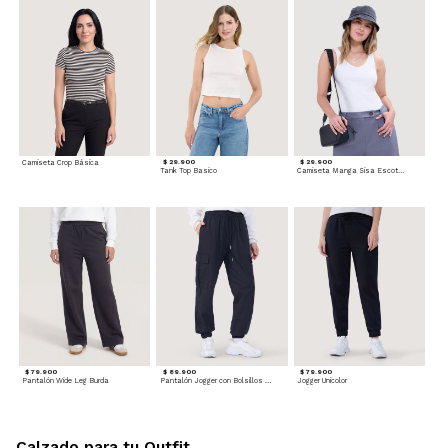
Camiseta Crop Básica
$ 29.900
$ 29.900
Tank Top Basico
Camiseta Manga Sisa Escotada
$ 79.900
$ 89.900
$ 79.900
Pantalón Wide Leg Burda
Pantalón Jogger con Bolsillos Cargo
Jogger Unicolor
Calzado para tu Outfit