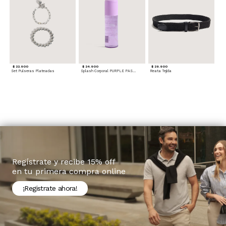
$ 22.900
$ 24.900
$ 29.900
Set Pulseras Plateadas
Splash Corporal PURPLE PASSION - Floral
Reata Tejida
Regístrate y recibe 15% off
en tu primera compra online
¡Registrate ahora!