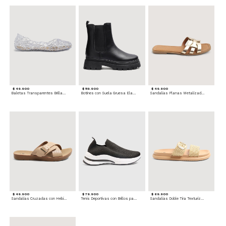
$ 49.900
$ 119.900
$ 49.900
Baletas Transparentes Brillantes
Botines con Suela Gruesa Elastizada
Sandalias Planas Metalizadas
$ 49.900
$ 79.900
$ 69.900
Sandalias Cruzadas con Hebilla
Tenis Deportivas con Brillos para mujer
Sandalias Doble Tira Texturizada