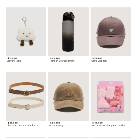
$ 12.900
$ 29.900
$ 29.900
Llavero Nube
Termo en Degrade 500 ml
Gorra Corazon
$ 29.900
$ 29.900
$ 49.900
Cinturones Pack x2 Hebilla Ovalada
Gorra Flowing
Set de Accesorios para Cabello