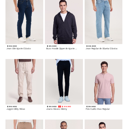
$ 99.900
$ 99.900
$ 99.900
Jean Slim Ajuste Clásico
Buzo Hoodie Zipper de Ajuste Cómodo
Jean Regular de Silueta Clásica
$ 89.900
$ 99.900
$ 89.910
$ 59.900
Jogger Utility Relax
Jeans Básico Skinny
Polo Cuello Mao Regular