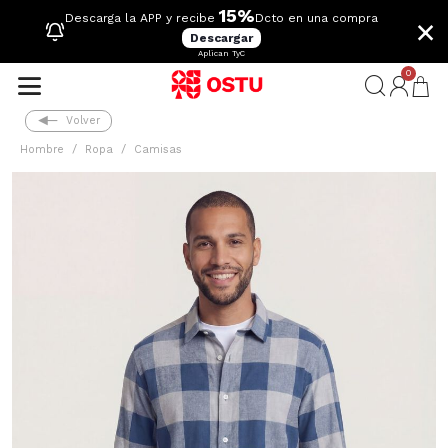
15%
×
Descarga la APP y recibe
Dcto en una compra
Descargar
Aplican TyC
0
Volver
Hombre
Ropa
Camisas