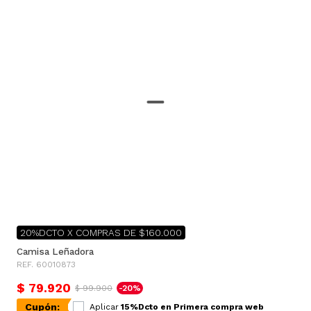
20%DCTO X COMPRAS DE $160.000
Camisa Leñadora
REF. 60010873
$ 79.920
$ 99.900
-20%
Cupón:
Aplicar
15%Dcto en Primera compra web