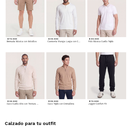
$ 79.900
$ 69.900
$ 69.900
Bermuda Básica con Bolsillos
Camiseta Manga Larga con Cuello Henley
Polo Básica Cuello Tejido
$ 99.900
$ 89.900
$ 79.900
Saco Cuello Alto con Textura Trenzada
Saco Tejido con Cremallera
Jogger Comfort Fit
Calzado para tu outfit