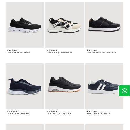
$ 79.900
$ 99.000
$ 89.900
Tenis Knit Urban Comfort
Tenis Chunky Urban Mesh
Tenis Clásicos con Detalle Lateral
$ 89.900
$ 99.900
$ 89.900
Tenis Knit Air Movement
Tenis Deportivos Urbanos
Tenis Casual Urban Lines