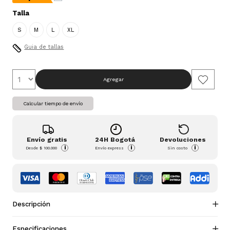
Talla
S
M
L
XL
Guia de tallas
Agregar
Calcular tiempo de envío
Envío gratis
24H Bogotá
Devoluciones
i
i
i
Desde
$ 100.000
Envío express
Sin costo
Descripción
Especificaciones