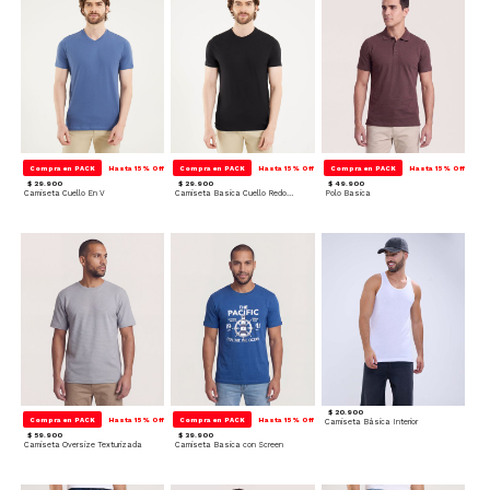
Compra en PACK
Hasta 15% Off
Compra en PACK
Hasta 15% Off
Compra en PACK
Hasta 15% Off
$ 29.900
$ 29.900
$ 49.900
Camiseta Cuello En V
Camiseta Basica Cuello Redondo
Polo Basica
$ 20.900
Compra en PACK
Hasta 15% Off
Compra en PACK
Hasta 15% Off
Camiseta Básica Interior
$ 59.900
$ 39.900
Camiseta Oversize Texturizada
Camiseta Basica con Screen