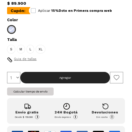
$ 89.900
Cupón:
Aplicar
15%Dcto en Primera compra web
Color
Talla
S
M
L
XL
Guia de tallas
Agregar
Calcular tiempo de envío
Envío gratis
24H Bogotá
Devoluciones
i
i
i
Desde
$ 159.900
Envío express
Sin costo