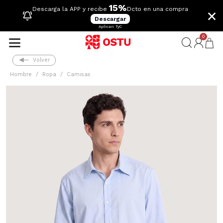
15%
×
Descarga la APP y recibe
Dcto en una compra
Descargar
Aplican TyC
0
Volver
Hombre
Ropa
Camisas