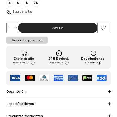
S
M
L
XL
Guia de tallas
Agregar
Calcular tiempo de envío
Envío gratis
24H Bogotá
Devoluciones
i
i
i
Desde
$ 100.000
Envío express
Sin costo
Descripción
Especificaciones
Preguntas frecuentes