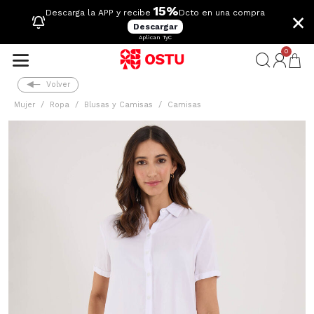
15%
×
Descarga la APP y recibe
Dcto en una compra
Descargar
Aplican TyC
0
Volver
Mujer
Ropa
Blusas y Camisas
Camisas