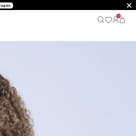
×
 Cupón
0
G