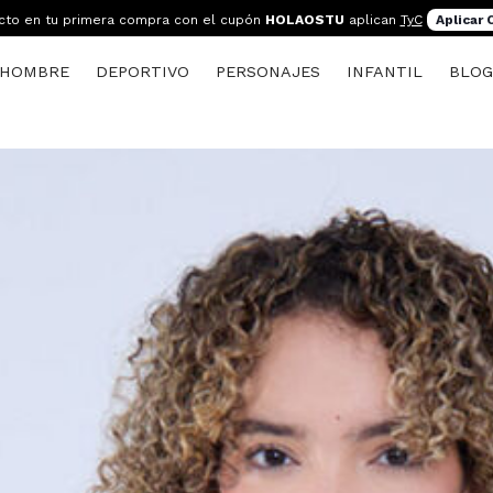
cto en tu primera compra con el cupón
HOLAOSTU
aplican
TyC
Aplicar
HOMBRE
DEPORTIVO
PERSONAJES
INFANTIL
BLO